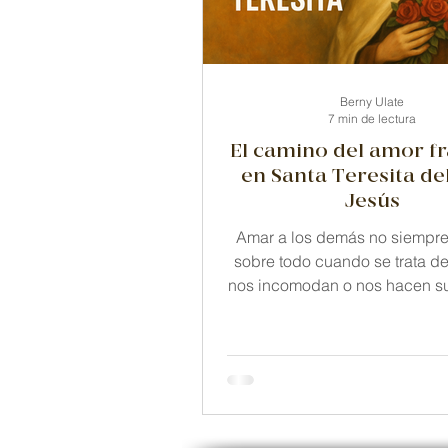
Teresita
Reflexión
Pa
Berny Ulate
7 min de lectura
El camino del amor f
en Santa Teresita de
Jesús
Amar a los demás no siempre 
sobre todo cuando se trata d
nos incomodan o nos hacen suf
Teresita del Niño Jesús nos m
la verdadera caridad n
precisamente allí: en lo peque
escondido, en el trato cotid
quienes nos cuesta.