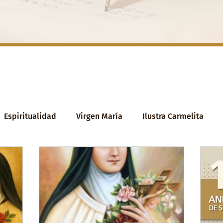
Espiritualidad
Virgen María
Ilustra Carmelita
elo
Reflexiones
Contemplación
Vida
San J
sia
Sumo Pontífice
Fraternidad eclesial
Duelo