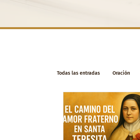
Todas las entradas
Oración
San José
Santos del Carm
Poesía
Escritora
Igle