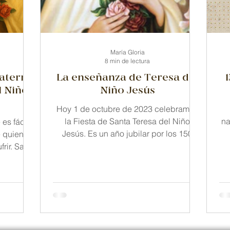
storal Juvenil
Espiritualidad carmelitana
María Gloria
8 min de lectura
raterno
La enseñanza de Teresa del
l Niño
Niño Jesús
Hoy 1 de octubre de 2023 celebramos
la Fiesta de Santa Teresa del Niño
na
es fácil,
Jesús. Es un año jubilar por los 150
e quienes
años de su nacimiento, los...
rir. Santa
uestra que
ace
ño, en lo
iano con