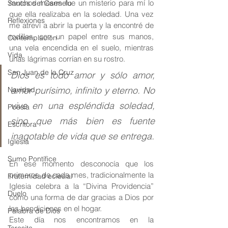
muchos meses fue un misterio para mí lo 
Santos del Carmelo
que ella realizaba en la soledad. Una vez 
Reflexiones
me atreví a abrir la puerta y la encontré de 
rodillas, con un papel entre sus manos, 
Contemplación
una vela encendida en el suelo, mientras 
Vida
unas lágrimas corrían en su rostro.
San Juan de la Cruz
Dios es todo amor y sólo amor, 
amor purísimo, infinito y eterno. No 
Navidad
vive en una espléndida soledad, 
Poesía
sino que más bien es fuente 
Escritora
inagotable de vida que se entrega.
Iglesia
Sumo Pontífice
En ese momento desconocía que los 
primeros de cada mes, tradicionalmente la 
Fraternidad eclesial
Iglesia celebra a la “Divina Providencia” 
Duelo
como una forma de dar gracias a Dios por 
las bendiciones en el hogar. 
Palabra de Dios
Este día nos encontramos en la 