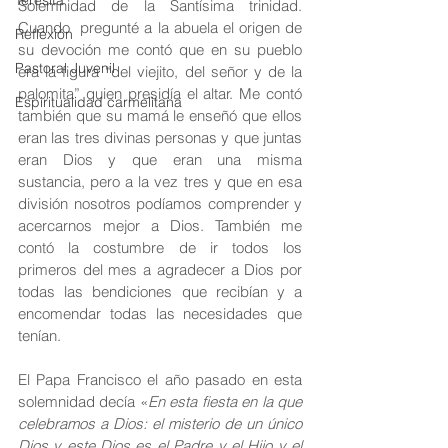
Teresita
Solemnidad de la Santísima trinidad. 
Cuando  pregunté a la abuela el origen de 
Reflexión
su devoción me contó que en su pueblo 
Pastoral Juvenil
era la figura “del viejito, del señor y de la 
palomita” quien presidía el altar. Me contó 
Espiritualidad carmelitana
también que su mamá le enseñó que ellos 
eran las tres divinas personas y que juntas 
eran Dios y que eran una misma 
sustancia, pero a la vez tres y que en esa 
división nosotros podíamos comprender y 
acercarnos mejor a Dios. También me 
contó la costumbre de ir todos los 
primeros del mes a agradecer a Dios por 
todas las bendiciones que recibían y a 
encomendar todas las necesidades que 
tenían.
El Papa Francisco el año pasado en esta 
solemnidad decía «
En esta fiesta en la que 
celebramos a Dios: el misterio de un único 
Dios y este Dios es el Padre y el Hijo y el 