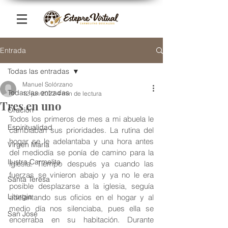
Entrada
Todas las entradas
Manuel Solórzano
Todas las entradas
12 jun 2022
4 min de lectura
Tres en uno
Oración
Todos los primeros de mes a mi abuela le 
Espiritualidad
cambiaban sus prioridades. La rutina del 
hogar se le adelantaba y una hora antes 
Virgen María
del mediodía se ponía de camino para la 
Ilustra Carmelita
iglesia. Tiempo después ya cuando las 
fuerzas se vinieron abajo y ya no le era 
Santa Teresa
posible desplazarse a la iglesia, seguía 
Liturgia
adelantando sus oficios en el hogar y al 
medio día nos silenciaba, pues ella se 
San José
encerraba en su habitación. Durante 