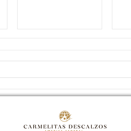
Hiking por el Monte
Edit
Carmelo:Un camino místico
Echt
para jóvenes
cami
cruz