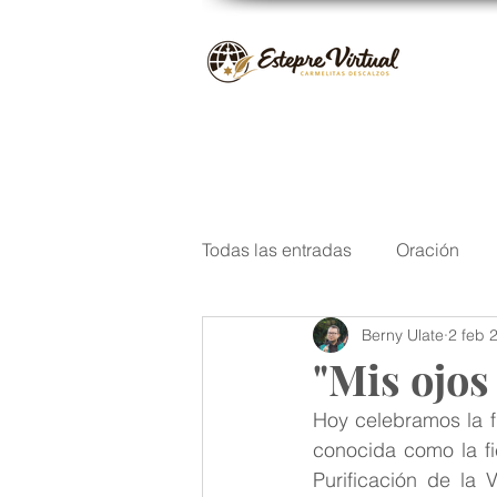
Todas las entradas
Oración
Berny Ulate
2 feb 
San José
Santos del Carm
"Mis ojos
Hoy celebramos la fi
Navidad
Poesía
Escri
conocida como la fi
Purificación de la 