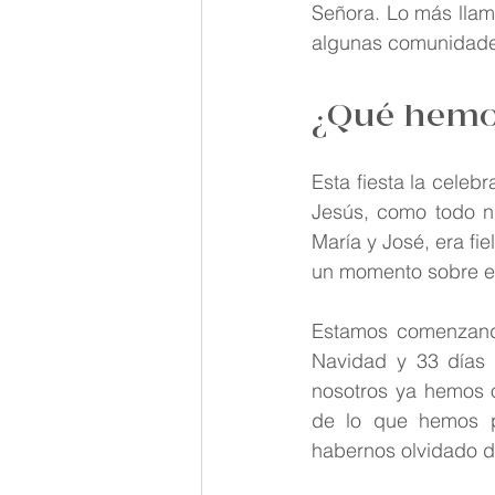
Señora. Lo más llama
Palabra de Dios
Teresita
algunas comunidades
¿Qué hemos
Esta fiesta la cele
Jesús, como todo ni
María y José, era fi
un momento sobre es
Estamos comenzand
Navidad y 33 días 
nosotros ya hemos o
de lo que hemos p
habernos olvidado d