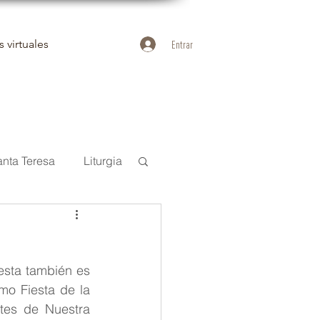
 virtuales
Entrar
anta Teresa
Liturgia
uan de la Cruz
esta también es 
Duelo
o Fiesta de la 
tes de Nuestra 