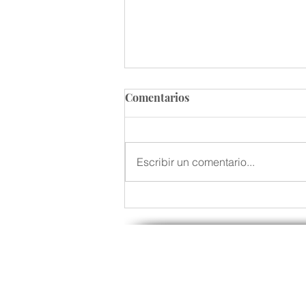
Comentarios
Escribir un comentario...
Una Rutina habitada -
Espiritualidad en lo
cotidiano de la vida-