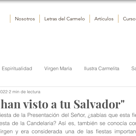
Nosotros
Letras del Carmelo
Artículos
Cursos
Espiritualidad
Virgen María
Ilustra Carmelita
S
2022
2 min de lectura
elo
Reflexiones
Contemplación
Vida
San J
 han visto a tu Salvador"
esta de la Presentación del Señor, ¿sabías que esta fi
tora
Iglesia
Sumo Pontífice
Fraternidad eclesial
esta de la Candelaria? Así es, también se conocía com
Virgen y era considerada una de las fiestas importan