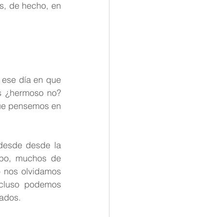
s, de hecho, en 
tana
ese día en que 
s ¿hermoso no? 
que pensemos en 
esde desde la 
po, muchos de 
 nos olvidamos 
cluso podemos 
mados.