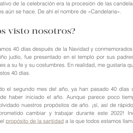
tivo de la celebración era la procesión de las candela
Reflexión
Pastoral Juvenil
Espiritualidad carmeli
 aún se hace. De ahí el nombre de «Candelaria».
 visto nosotros?
bramos 40 días después de la Navidad y conmemorados 
ño judío, fue presentado en el templo por sus padre
eles a su fe y su costumbres. En realidad, me gustaría 
tos 40 días.
o el segundo mes del año, ya han pasado 40 días d
de haber iniciado el año. Aunque parece poco tiem
lvidado nuestros propósitos de año. ¡sí, así de rápido
rometido cambiar y trabajar durante este 2022! In
el 
propósito de la santidad
 a la que todos estamos lla