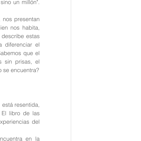
no un millón". 
 nos presentan 
en nos habita, 
describe estas 
diferenciar el 
Sabemos que el 
sin prisas, el 
o se encuentra?
está resentida, 
l libro de las 
periencias del 
cuentra en la 