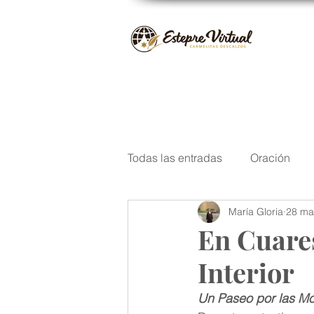
Todas las entradas
Oración
María Gloria
28 ma
San José
Santos del Carm
En Cuare
Interior
Navidad
Poesía
Escri
Un Paseo por las Mo