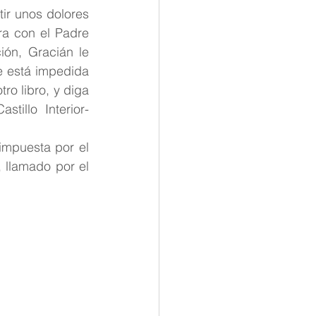
r unos dolores 
a con el Padre 
ón, Gracián le 
e está impedida 
o libro, y diga 
tillo Interior-
mpuesta por el 
 llamado por el 