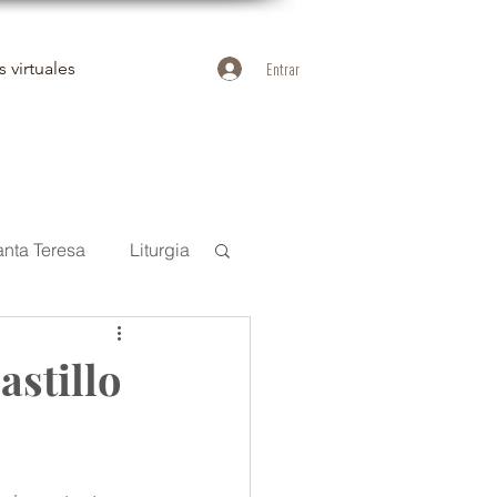
 virtuales
Entrar
anta Teresa
Liturgia
uan de la Cruz
stillo
Duelo