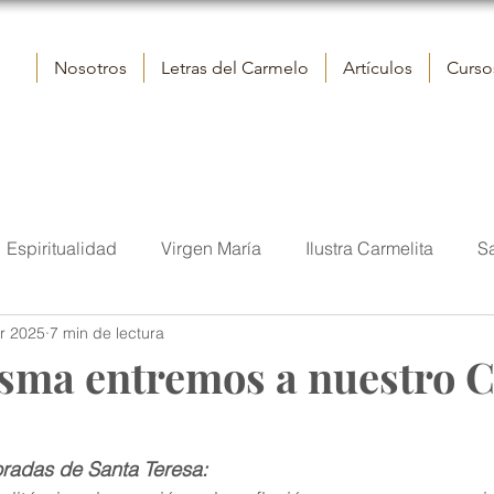
Nosotros
Letras del Carmelo
Artículos
Cursos
Espiritualidad
Virgen María
Ilustra Carmelita
S
r 2025
7 min de lectura
elo
Reflexiones
Contemplación
Vida
San J
sma entremos a nuestro Ca
tora
Iglesia
Sumo Pontífice
Fraternidad eclesial
radas de Santa Teresa: