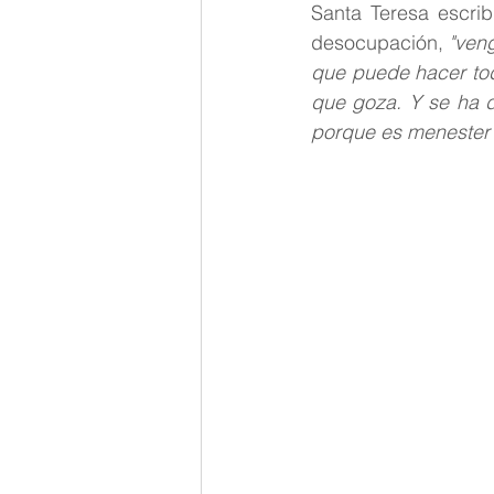
Santa Teresa escrib
Palabra de Dios
Teresita
desocupación,
 "ven
que puede hacer tod
que goza. Y se ha de
porque es menester 