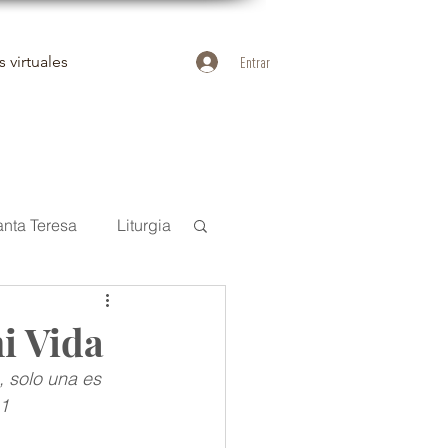
 virtuales
Entrar
anta Teresa
Liturgia
uan de la Cruz
i Vida
 solo una es 
Duelo
41