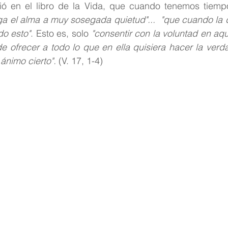
ió en el libro de la Vida, que cuando tenemos tiemp
Reflexión
Pastoral Juvenil
Espiritualidad carmeli
ga el alma a muy sosegada quietud"...  "que cuando la d
o esto"
. Esto es, solo
 "consentir con la voluntad en aq
 ofrecer a todo lo que en ella quisiera hacer la verda
ánimo cierto".
 (V. 17, 1-4)