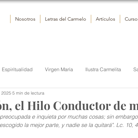
Nosotros
Letras del Carmelo
Artículos
Cursos
Espiritualidad
Virgen María
Ilustra Carmelita
S
t 2025
5 min de lectura
elo
Reflexiones
Contemplación
Vida
San J
n, el Hilo Conductor de m
s preocupada e inquieta por muchas cosas; sin embargo,
tora
Iglesia
Sumo Pontífice
Fraternidad eclesial
scogido la mejor parte, y nadie se la quitará". Lc. 10, 