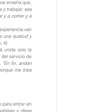
Teresa de Jesús alma de fuego, amiga fuerte de Dios, maestra de oración; nos enseña que, 
y trabajar, sea 
r y a comer y a 
experiencia van 
s una quietud y 
5, 4)
 unida solo la 
del servicio de 
. 
"En fin, andan 
orque me traía 
 para entrar en 
hablase y diese 