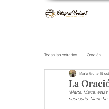
Todas las entradas
Oración
María Gloria
15 oc
San José
Santos del Carm
La Oració
"Marta, Marta, está
Navidad
Poesía
Escri
necesaria. María ha e