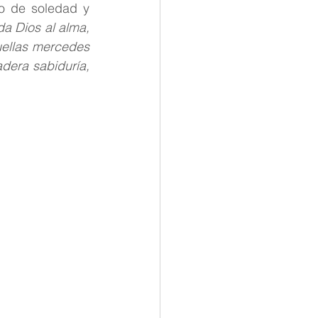
o de soledad y 
tana
a Dios al alma, 
uellas mercedes 
dera sabiduría, 