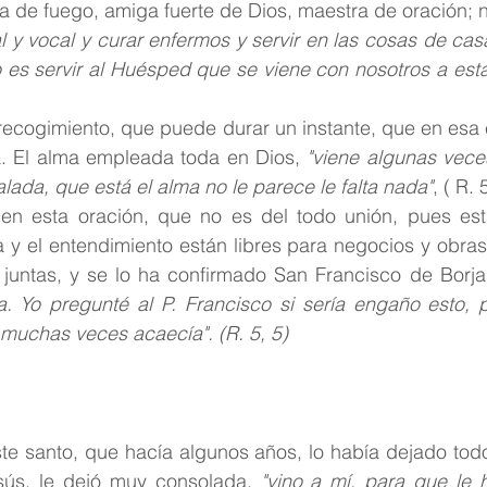
l y vocal y curar enfermos y servir en las cosas de casa 
 es servir al Huésped que se viene con nosotros a esta
recogimiento, que puede durar un instante, que en esa 
a. El alma empleada toda en Dios,
 "viene algunas vece
alada, que está el alma no le parece le falta nada"
, ( R. 
en esta oración, que no es del todo unión, pues está
 y el entendimiento están libres para negocios y obras 
 juntas, y se lo ha confirmado San Francisco de Borja
a. Yo pregunté al P. Francisco si sería engaño esto, p
muchas veces acaecía". (R. 5, 5)
te santo, que hacía algunos años, lo había dejado todo
ús, le dejó muy consolada,
 "vino a mí, para que le 