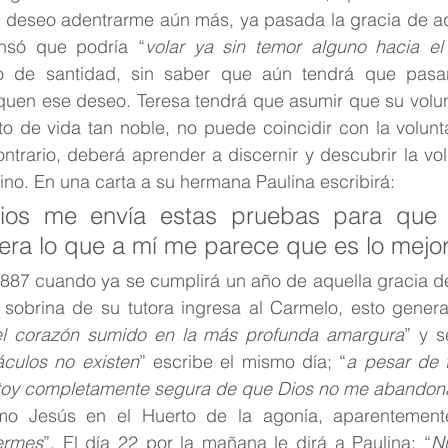
e deseo adentrarme aún más, ya pasada la gracia de aq
nsó que podría “
volar ya sin temor alguno hacia e
to de santidad, sin saber que aún tendrá que pasa
iquen ese deseo. Teresa tendrá que asumir que su volun
to de vida tan noble, no puede coincidir con la volunt
ntrario, deberá aprender a discernir y descubrir la vo
no. En una carta a su hermana Paulina escribirá: 
ios me envía estas pruebas para que 
iera lo que a mí me parece que es lo mejor
1887 cuando ya se cumplirá un año de aquella gracia de
a sobrina de su tutora ingresa al Carmelo, esto genera
l corazón sumido en la más profunda amargura
” y s
áculos no existen
” escribe el mismo día; “
a pesar de t
stoy completamente segura de que Dios no me abandon
omo Jesús en el Huerto de la agonía, aparentement
ermes
”. El día 22 por la mañana le dirá a Paulina: “
Nu