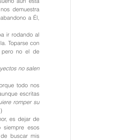
sueño aún está 
nos demuestra 
abandono a Él, 
a ir rodando al 
a. Toparse con 
 pero no el de 
ectos no salen 
rque todo nos 
unque escritas 
uiere romper su 
) 
or, es dejar de 
o siempre esos 
 de buscar mis 