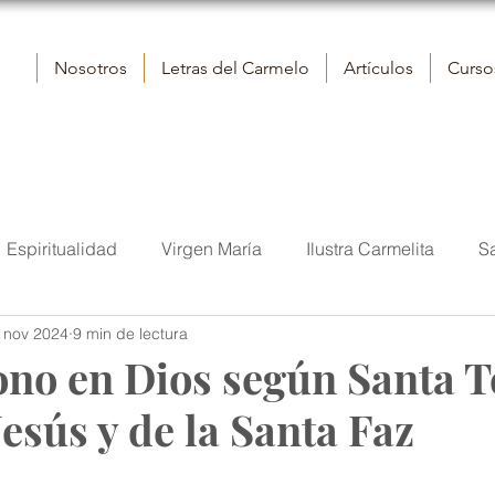
Nosotros
Letras del Carmelo
Artículos
Cursos
Espiritualidad
Virgen María
Ilustra Carmelita
S
 nov 2024
9 min de lectura
elo
Reflexiones
Contemplación
Vida
San J
no en Dios según Santa T
Jesús y de la Santa Faz
tora
Iglesia
Sumo Pontífice
Fraternidad eclesial