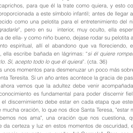
prichos, para que él la trate como quiera, y esto co
porcionada a este símbolo infantil; antes de llegar ant
recido como una pelotita para el entretenimiento del n
gradarle
”, pero en su  interior, muy oculto, ella espe
la de ella- y como niño bueno, dejase rodar su pelotita 
ento espiritual, allí el abandono que va floreciendo, 
, ella escribe bañada en lágrimas: “
si él quiere romper
. Sí, acepto todo lo que él quiera
”. (cta. 36)
 unos momentos para desmenuzar un poco más sobre 
ta Teresita. Si un año antes acontece la gracia de pasa
e, ahora vemos que la adultez debe venir acompañad
oconocimiento es fundamental para poder discernir fiel
 el discernimiento debe estar en cada etapa que estem
re mucha oración, lo que nos dice Santa Teresa, "estar
bemos nos ama", una oración que nos cuestiona, qu
e da certeza y luz en estos momentos de oscuridad, e