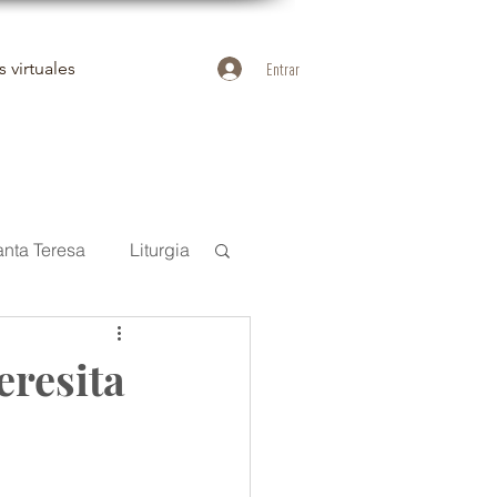
 virtuales
Entrar
anta Teresa
Liturgia
uan de la Cruz
eresita
Duelo