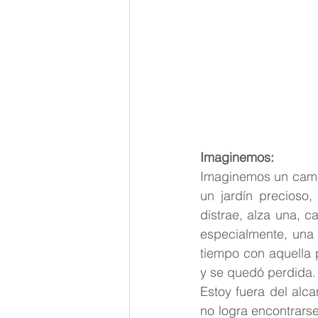
Palabra de Dios
Teresita
Imaginemos:
Imaginemos un campo
un jardín precioso,
distrae, alza una, c
especialmente, una p
tiempo con aquella p
y se quedó perdida.
Estoy fuera del alca
no logra encontrars