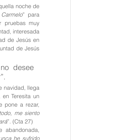
uella noche de 
l Carmelo
” para 
r pruebas muy 
tad, interesada 
ad de Jesús en 
luntad de Jesús 
no desee 
”.
 navidad, llega 
 en Teresita un 
e pone a rezar, 
odo, me siento 
ará
”. (Cta 27)
e abandonada, 
nca he sufrido 