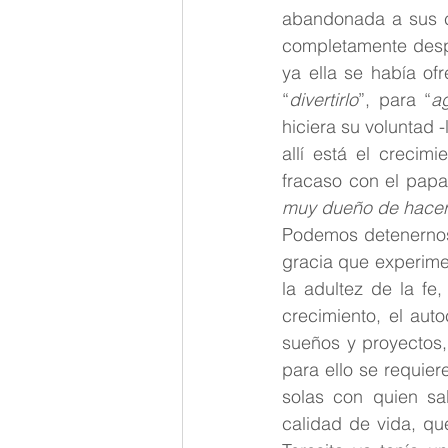
abandonada a sus ca
completamente despro
ya ella se había of
“
divertirlo
”, para “
a
hiciera su voluntad -
allí está el crecimi
fracaso con el papa
muy dueño de hacerlo
Podemos detenernos
gracia que experimen
la adultez de la f
crecimiento, el aut
sueños y proyectos,
para ello se requie
solas con quien sa
calidad de vida, qu