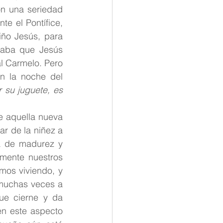
n una seriedad 
e el Pontífice, 
iño Jesús, para 
raba que Jesús 
al Carmelo. Pero 
en la noche del 
 su juguete, es 
aquella nueva 
r de la niñez a 
a de madurez y 
mente nuestros 
os viviendo, y 
 muchas veces a 
e cierne y da 
n este aspecto 