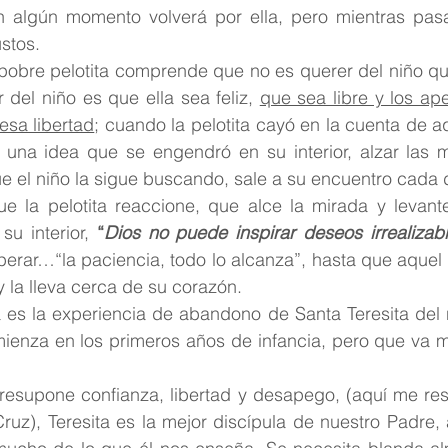
 algún momento volverá por ella, pero mientras pasa 
stos.
pobre pelotita comprende que no es querer del niño que 
 del niño es que ella sea feliz, 
que sea libre y los ap
esa libertad
; cuando la pelotita cayó en la cuenta de aq
una idea que se engendró en su interior, alzar las ma
e el niño la sigue buscando, sale a su encuentro cada d
e la pelotita reaccione, que alce la mirada y levante 
su interior, 
“
Dios no puede inspirar deseos irrealizab
sperar…“la paciencia, todo lo alcanza”, hasta que aquel n
y la lleva cerca de su corazón.
 es la experiencia de abandono de Santa Teresita del n
ienza en los primeros años de infancia, pero que va m
esupone confianza, libertad y desapego, (aquí me re
uz), Teresita es la mejor discípula de nuestro Padre, 