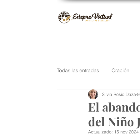
Todas las entradas
Oración
Silvia Rosio Daza
9
San José
Santos del Carm
El abando
del Niño 
Navidad
Poesía
Escri
Actualizado:
15 nov 2024