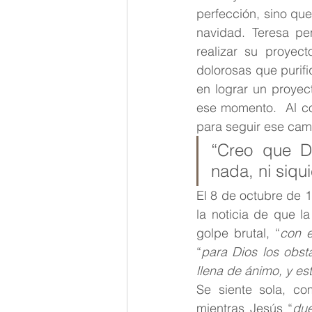
perfección, sino qu
navidad. Teresa pe
realizar su proyec
dolorosas que purif
en lograr un proyec
ese momento.  Al co
para seguir ese cami
“Creo que D
nada, ni siqu
El 8 de octubre de 
la noticia de que l
golpe brutal, “
con e
“
para Dios los obst
llena de ánimo, y e
Se siente sola, c
mientras Jesús “
du