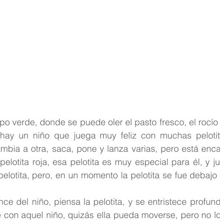
Reflexión
Pastoral Juvenil
Espiritualidad carmeli
 verde, donde se puede oler el pasto fresco, el rocío 
 hay un niño que juega muy feliz con muchas pelotita
ambia a otra, saca, pone y lanza varias, pero está enc
elotita roja, esa pelotita es muy especial para él, y 
elotita, pero, en un momento la pelotita se fue debajo 
nce del niño, piensa la pelotita, y se entristece profu
e con aquel niño, quizás ella pueda moverse, pero no l