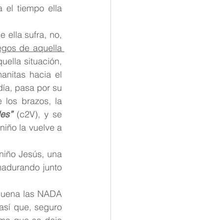
el tiempo ella 
ella sufra, no, 
egos de aquella 
uella situación, 
nitas hacia el 
ía, pasa por su 
los brazos, la 
les”
(c2V), y se 
iño la vuelve a 
iño Jesús, una 
adurando junto 
suena las NADA 
así que, seguro 