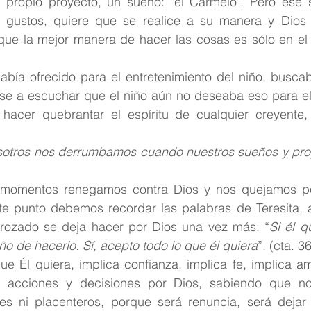
n propio proyecto, un sueño: "el Carmelo". Pero ese 
gustos, quiere que se realice a su manera y Dios 
ue la mejor manera de hacer las cosas es sólo en el 
abía ofrecido para el entretenimiento del niño, buscab
se a escuchar que el niño aún no deseaba eso para ell
hacer quebrantar el espíritu de cualquier creyente,
otros nos derrumbamos cuando nuestros sueños y proy
 momentos renegamos contra Dios y nos quejamos po
ste punto debemos recordar las palabras de Teresita, a
trozado se deja hacer por Dios una vez más: “
Si él q
o de hacerlo. Sí, acepto todo lo que él quiera
”. (cta. 36
ue Él quiera, implica confianza, implica fe, implica am
da, acciones y decisiones por Dios, sabiendo que n
es ni placenteros, porque será renuncia, será dejar