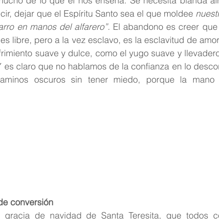
mucho de lo que él nos enseña. Se necesita blanda al
cir, dejar que el Espíritu Santo sea el que moldee 
nuestr
arro en manos del alfarero”.
 El abandono es creer que 
 es libre, pero a la vez esclavo, es la esclavitud de amor,
ufrimiento suave y dulce, como el yugo suave y llevader
Y es claro que no hablamos de la confianza en lo descon
aminos oscuros sin tener miedo, porque la mano 
 de conversión
a gracia de navidad de Santa Teresita, que todos c