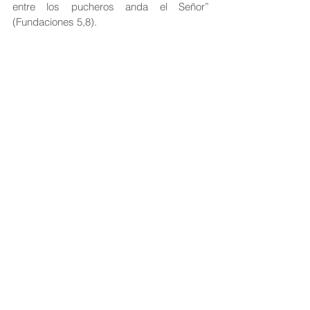
entre los pucheros anda el Señor” 
(Fundaciones 5,8).
10.   José, influencer de 
nuestra era.
San José, enséñanos a ser 
influencer de nuestra sociedad.
San José sacaba de la oración los más 
preciosos frutos, animaba todas sus 
acciones exteriores con el espíritu interior 
que perfeccionaba con este santo 