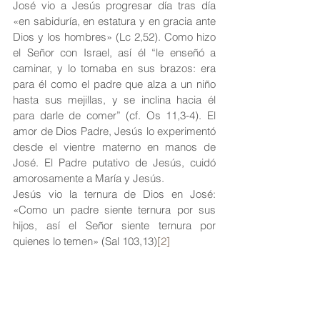
José vio a Jesús progresar día tras día 
«en sabiduría, en estatura y en gracia ante 
Dios y los hombres» (Lc 2,52). Como hizo 
el Señor con Israel, así él “le enseñó a 
caminar, y lo tomaba en sus brazos: era 
para él como el padre que alza a un niño 
hasta sus mejillas, y se inclina hacia él 
para darle de comer” (cf. Os 11,3-4). El 
amor de Dios Padre, Jesús lo experimentó 
desde el vientre materno en manos de 
José. El Padre putativo de Jesús, cuidó  
amorosamente a María y Jesús. 
Jesús vio la ternura de Dios en José: 
«Como un padre siente ternura por sus 
hijos, así el Señor siente ternura por 
quienes lo temen» (Sal 103,13)
[2]