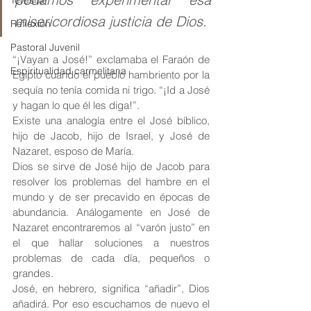
Teresita
misericordiosa justicia de Dios.
Reflexión
Pastoral Juvenil
“¡Vayan a José!” exclamaba el Faraón de 
Espiritualidad carmelitana
Egipto cuando el pueblo hambriento por la 
sequía no tenía comida ni trigo. “¡Id a José 
y hagan lo que él les diga!”. 
Existe una analogía entre el José bíblico, 
hijo de Jacob, hijo de Israel, y José de 
Nazaret, esposo de María.
Dios se sirve de José hijo de Jacob para 
resolver los problemas del hambre en el 
mundo y de ser precavido en épocas de 
abundancia. Análogamente en José de 
Nazaret encontraremos al “varón justo” en 
el que hallar soluciones a nuestros 
problemas de cada día, pequeños o 
grandes.
José, en hebrero, significa “añadir”, Dios 
añadirá. Por eso escuchamos de nuevo el 