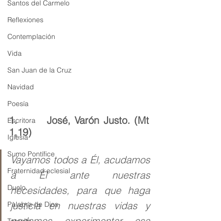
Santos del Carmelo
Reflexiones
Contemplación
Vida
San Juan de la Cruz
Navidad
Poesía
1.       José, Varón Justo. (Mt 
Escritora
1,19)
Iglesia
Sumo Pontífice
Vayamos todos a Él, acudamos 
Fraternidad eclesial
a Él ante nuestras 
Duelo
necesidades, para que haga 
justicia en nuestras vidas y 
Palabra de Dios
podamos experimentar esa 