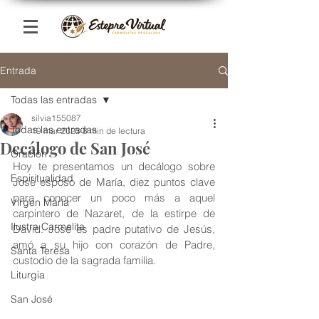
Entrada
Todas las entradas
silvia155087
Todas las entradas
19 mar 2023
8 min de lectura
Decálogo de San José
Oración
Hoy te presentamos un decálogo sobre 
Espiritualidad
José esposo de María, diez puntos clave 
para conocer un poco más a aquel 
Virgen María
carpintero de Nazaret, de la estirpe de 
Ilustra Carmelita
David. José es padre putativo de Jesús, 
amó a su hijo con corazón de Padre, 
Santa Teresa
custodio de la sagrada familia. 
Liturgia
San José