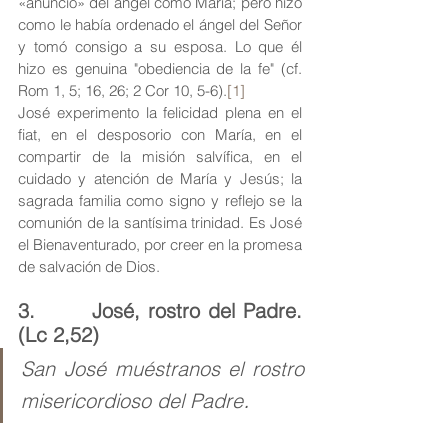
«anuncio» del ángel como María; pero hizo 
como le había ordenado el ángel del Señor 
y tomó consigo a su esposa. Lo que él 
hizo es genuina "obediencia de la fe" (cf. 
Rom 1, 5; 16, 26; 2 Cor 10, 5-6).
[1]
José experimento la felicidad plena en el 
fiat, en el desposorio con María, en el 
compartir de la misión salvífica, en el 
cuidado y atención de María y Jesús; la 
sagrada familia como signo y reflejo se la 
comunión de la santísima trinidad. Es José 
el Bienaventurado, por creer en la promesa 
de salvación de Dios. 
3.       José, rostro del Padre. 
(Lc 2,52)
San José muéstranos el rostro 
. 
misericordioso del Padre