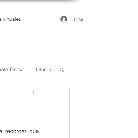
 virtuales
Entrar
anta Teresa
Liturgia
uan de la Cruz
Duelo
a recordar que 