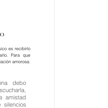
do
co es recibirlo 
rlo. Para que 
lación amorosa. 
cucharla, 
a amistad 
silencios 