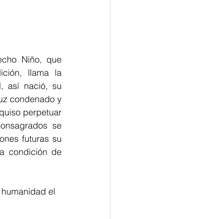
tana
cho Niño, que 
ión, llama la 
 así nació, su 
ruz condenado y 
uiso perpetuar 
onsagrados se 
nes futuras su 
 condición de 
 humanidad el 