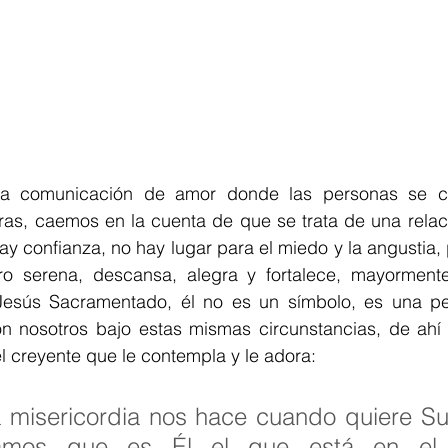
a comunicación de amor donde las personas se c
as, caemos en la cuenta de que se trata de una relaci
y confianza, no hay lugar para el miedo y la angustia, po
tro serena, descansa, alegra y fortalece, mayorment
esús Sacramentado, él no es un símbolo, es una per
on nosotros bajo estas mismas circunstancias, de ahí s
el creyente que le contempla y le adora:
a misericordia nos hace cuando quiere Su
amos que es Él el que está en el s