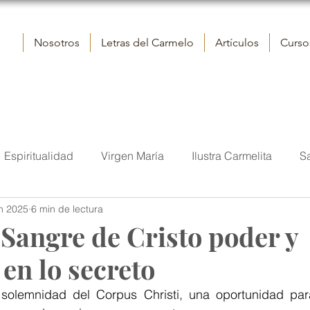
Nosotros
Letras del Carmelo
Artículos
Cursos
Espiritualidad
Virgen María
Ilustra Carmelita
S
un 2025
6 min de lectura
elo
Reflexiones
Contemplación
Vida
San J
Sangre de Cristo poder y
en lo secreto
tora
Iglesia
Sumo Pontífice
Fraternidad eclesial
solemnidad del Corpus Christi, una oportunidad par