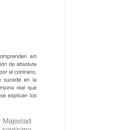
omprenden sin 
ón de absoluta 
r el contrario, 
e sucede en la 
sona real que 
e explican los 
 Majestad 
antísimo 