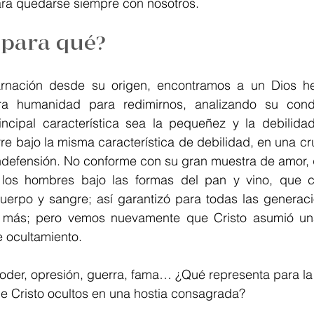
ara quedarse siempre con nosotros. 
Reflexión
Pastoral Juvenil
Espiritualidad carmeli
¿para qué?
rnación desde su origen, encontramos a un Dios he
a humanidad para redimirnos, analizando su condic
ncipal característica sea la pequeñez y la debilidad,
re bajo la misma característica de debilidad, en una c
ndefensión. No conforme con su gran muestra de amor, q
 los hombres bajo las formas del pan y vino, que c
uerpo y sangre; así garantizó para todas las generacio
más; pero vemos nuevamente que Cristo asumió una
 ocultamiento.
der, opresión, guerra, fama… ¿Qué representa para la
de Cristo ocultos en una hostia consagrada?