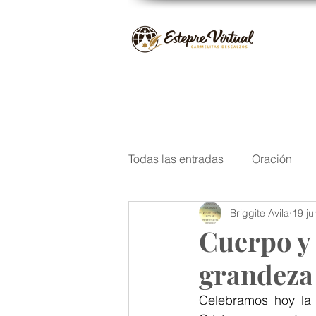
Todas las entradas
Oración
Briggite Avila
19 j
San José
Santos del Carm
Cuerpo y 
grandeza 
Navidad
Poesía
Escri
Celebramos hoy la 