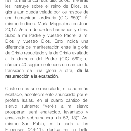
familiarmente con sus discípulos, mientras 
les instruye sobre el reino de Dios, su 
gloria aún queda velada por los rasgos de 
una humanidad ordinaria (CIC 659)”. Él 
mismo le dice a María Magdalena en Juan 
20,17: Vete a donde los hermanos y diles: 
Subo a mi Padre y vuestro Padre, a mi 
Dios y vuestro Dios. Esto indica una 
diferencia de manifestación entre la gloria 
de Cristo resucitado y la de Cristo exaltado 
a la derecha del Padre (CIC 660); el 
número 40 sugiere entonces un cambio: la 
transición de una gloria a otra, 
de la 
resurrección a la exaltación
.
Cristo no es solo resucitado, sino además 
exaltado, acontecimiento anunciado por el 
profeta Isaías, en el cuarto cántico del 
siervo sufriente: “Veréis a mi siervo 
prosperar; será enaltecido, levantado y 
ensalzado sobremanera. (Is 52, 13)”. Así 
mismo San Pablo, en la carta a los 
Filipenses (2,9-11), dedica en un bello 