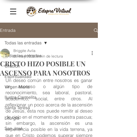
Entrada
Todas las entradas
Briggite Avila
Todas las entradas
28 may 2022
9 min de lectura
CRISTO HIZO POSIBLE UN
Oración
ASCENSO PARA NOSOTROS
Espiritualidad
Un deseo común entre nosotros es ganar 
un ascenso o algún tipo de 
Virgen María
reconocimiento, sea laboral, pastoral, 
Ilustra Carmelita
académico, social, entre otros. Al 
reflexionar un poco acerca de la ascensión 
Santa Teresa
de Jesús, ésta nos puede remitir al deseo 
de cielo en el momento de nuestra pascua; 
Liturgia
sin embargo, la ascensión es una 
San José
experiencia posible en la vida terrena, ya 
que en Cristo podemos superar siempre 