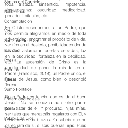
Santos del Carmelo
toda tristeza, sinsentido, impotencia, 
desesperanza, oscuridad, mediocridad, 
Reflexiones
pecado, limitación, etc. 
Contemplación
En Cristo descubrimos a un Padre, que 
Vida
nos permite alegrarnos en medio de toda 
adversidad, encontrar el propósito de vida, 
San Juan de la Cruz
ver ríos en el desierto, posibilidades donde 
Navidad
solo se vislumbran puertas cerradas, luz 
en la oscuridad, fortaleza en la debilidad, 
Poesía
etc. La ascensión de Cristo es la 
oportunidad de poner la mirada en el 
Escritora
Padre (Francisco, 2019), un Padre único, el 
Padre de Jesús, como bien lo describió 
Iglesia
Teresa:
Sumo Pontífice
Buen Padre os tenéis, que os da el buen 
Fraternidad eclesial
Jesús. No se conozca aquí otro padre 
para tratar de él. Y procurad, hijas mías, 
Duelo
ser tales que merezcáis regalaros con Él, y 
Palabra de Dios
echaros en sus brazos. Ya sabéis que no 
os echará de sí, si sois buenas hijas. Pues 