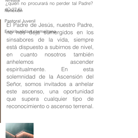
Teresita
¿quién no procurará no perder tal Padre? 
(C.27,6).
Reflexión
Pastoral Juvenil
El Padre de Jesús, nuestro Padre, 
Espiritualidad carmelitana
no nos deja sumergidos en los 
sinsabores de la vida, siempre 
está dispuesto a subirnos de nivel, 
en cuanto nosotros también 
anhelemos ascender 
espiritualmente. En esta 
solemnidad de la Ascensión del 
Señor, somos invitados a anhelar 
este ascenso, una oportunidad 
que supera cualquier tipo de 
reconocimiento o ascenso terrenal.