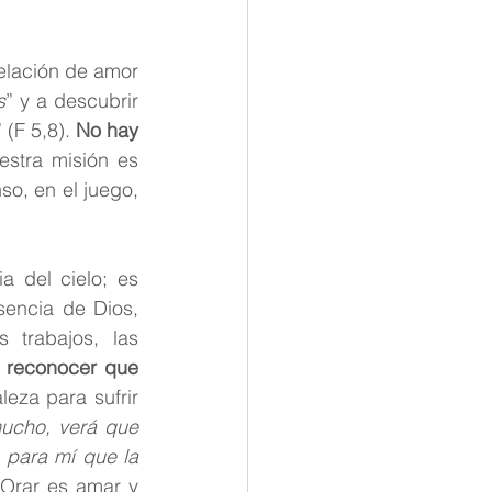
elación de amor 
s
” y a descubrir 
” (F 5,8). 
No hay 
estra misión es 
o, en el juego, 
 del cielo; es 
encia de Dios, 
trabajos, las 
 reconocer que 
leza para sufrir 
ucho, verá que 
 para mí que la 
 Orar es amar y 