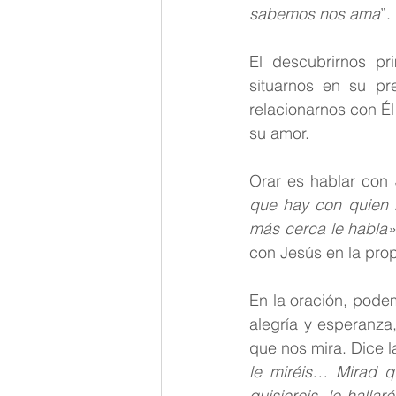
sabemos nos ama
”. 
El descubrirnos p
situarnos en su pre
relacionarnos con Él
su amor. 
Orar es hablar con 
que hay con quien h
más cerca le habla»
con Jesús en la propi
En la oración, podem
alegría y esperanza
que nos mira. Dice l
le miréis… Mirad 
quisiereis, le hallaré