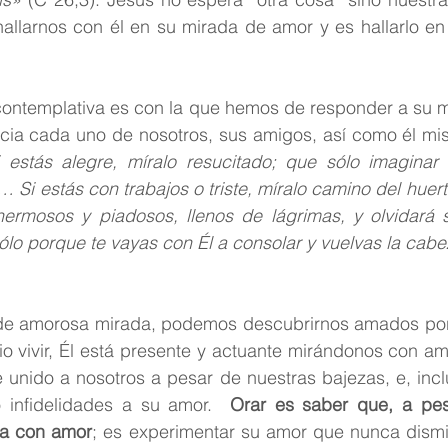
hallarnos con él en su mirada de amor y es hallarlo en
ontemplativa es con la que hemos de responder a su m
acia cada uno de nosotros, sus amigos, así como él mi
 estás alegre, míralo resucitado; que sólo imaginar 
… Si estás con trabajos o triste, míralo camino del huert
ermosos y piadosos, llenos de lágrimas, y olvidará s
sólo porque te vayas con Él a consolar y vuelvas la cabez
de amorosa mirada, podemos descubrirnos amados por 
io vivir, Él está presente y actuante mirándonos con am
 unido a nosotros a pesar de nuestras bajezas, e, incl
 infidelidades a su amor.  
Orar es saber que, a pes
ra con amor
; es experimentar su amor que nunca dismin