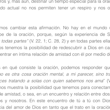
ros y, más aún, destinar un tiempo especial para la orac
Reflexión
Pastoral Juvenil
Espiritualidad carmeli
do actual no nos permiten tener un respiro y nos ob
mos cambiar esta afirmación. No hay en el mundo u
pe de la oración, porque, según la experiencia de S
 todas partes”
 (V. 22, 1; C. 28, 2) y en todas partes ella 
odos tenemos la posibilidad de redescubrir a Dios en c
y entrar en íntima relación de amistad con él por medio d
 en qué consiste la oración, podemos responder que
no es otra cosa oración mental, a mi parecer, sino tra
ces tratando a solas con quien sabemos nos ama
” (
a nos muestra la posibilidad que tenemos para conectar
de amistad, o sea, en un encuentro y relación entre dos
os y nosotros. En este encuentro de tú a tú con Dios
cia del amor de Dios en tanto que el trato en la oració