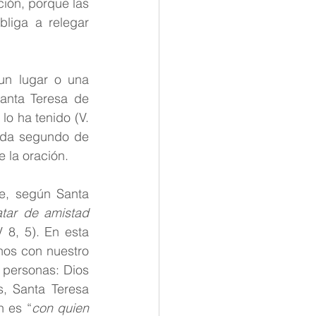
ión, porque las 
tana
liga a relegar 
n lugar o una 
anta Teresa de 
lo ha tenido (V. 
ada segundo de 
e la oración.
, según Santa 
tar de amistad 
V 8, 5). En esta 
nos con nuestro 
 personas: Dios 
, Santa Teresa 
n es “
con quien 