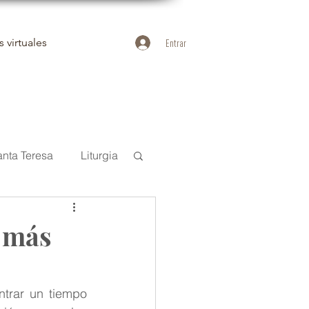
 virtuales
Entrar
anta Teresa
Liturgia
uan de la Cruz
 más
Duelo
ntrar un tiempo 