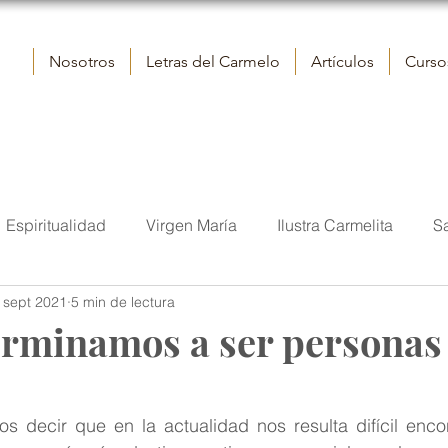
Nosotros
Letras del Carmelo
Artículos
Cursos
Espiritualidad
Virgen María
Ilustra Carmelita
S
 sept 2021
5 min de lectura
elo
Reflexiones
Contemplación
Vida
San J
erminamos a ser personas
tora
Iglesia
Sumo Pontífice
Fraternidad eclesial
os decir que en la actualidad nos resulta difícil enco