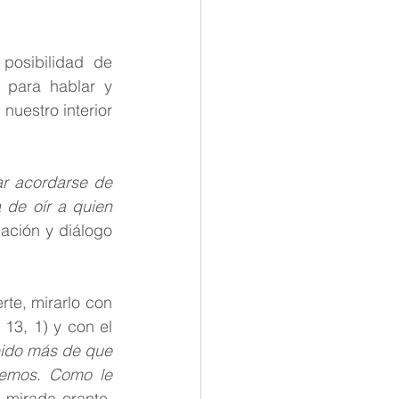
osibilidad de 
 para hablar y 
uestro interior 
ar acordarse de 
de oír a quien 
ación y diálogo 
te, mirarlo con 
13, 1) y con el 
ido más de que 
emos. Como le 
 mirada orante. 