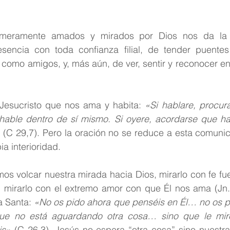
rimeramente amados y mirados por Dios nos da la p
sencia con toda confianza filial, de tender puentes
 como amigos, y, más aún, de ver, sentir y reconocer en n
Jesucristo que nos ama y habita: 
«Si hablare, procur
able dentro de sí mismo. Si oyere, acordarse que ha 
 
(C 29,7). Pero la oración no se reduce a esta comunic
a interioridad.
os volcar nuestra mirada hacia Dios, mirarlo con fe fuer
, mirarlo con el extremo amor con que Él nos ama (Jn. 
a Santa: 
«No os pido ahora que penséis en Él… no os p
que no está aguardando otra cosa… sino que le mir
is»
 (C 26,3). Jesús no espera “otra cosa” sino nuestra