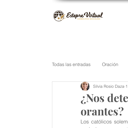
Todas las entradas
Oración
Silvia Rosio Daza
1
San José
Santos del Carm
¿Nos det
orantes?
Navidad
Poesía
Escri
Los católicos solem