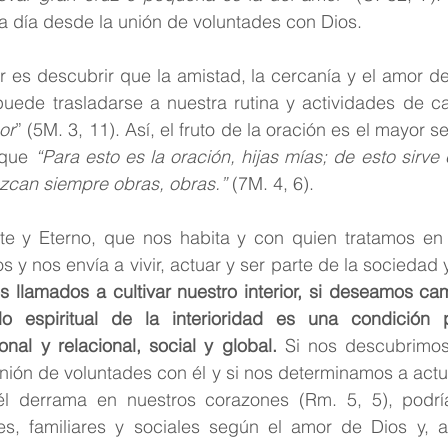
da día desde la unión de voluntades con Dios.
r es descubrir que la amistad, la cercanía y el amor d
 puede trasladarse a nuestra rutina y actividades de c
or
” (5M. 3, 11). Así, el fruto de la oración es el mayor se
 que 
“Para esto es la oración, hijas mías; de esto sirve 
azcan siempre obras, obras.”
 (7M. 4, 6). 
te y Eterno, que nos habita y con quien tratamos en l
os y nos envía a vivir, actuar y ser parte de la sociedad
 llamados a cultivar nuestro interior, si deseamos c
lo espiritual de la interioridad es una condición p
nal y relacional, social y global.
 Si nos descubrimos
unión de voluntades con él y si nos determinamos a actua
 derrama en nuestros corazones (Rm. 5, 5), podría
es, familiares y sociales según el amor de Dios y, así