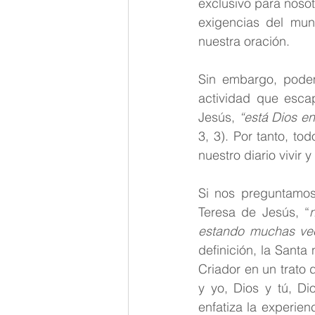
exclusivo para nosot
Palabra de Dios
Teresita
exigencias del mun
nuestra oración.
Sin embargo, pode
actividad que esca
Jesús, 
“está Dios en
3, 3). Por tanto, t
nuestro diario vivir 
Si nos preguntamos
Teresa de Jesús, “
estando muchas ve
definición, la Sant
Criador en un trato 
y yo, Dios y tú, Di
enfatiza la experien