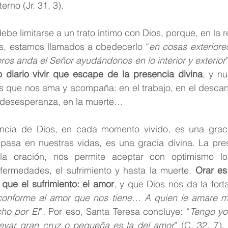
rno (Jr. 31, 3). 
ebe limitarse a un trato íntimo con Dios, porque, en la r
os, estamos llamados a obedecerlo “
en cosas exteriore
ros anda el Señor ayudándonos en lo interior y exterior
o diario vivir que escape de la presencia divina
, y nu
s que nos ama y acompaña: en el trabajo, en el descans
la desesperanza, en la muerte…
ncia de Dios, en cada momento vivido, es una gracia
pasa en nuestras vidas, es una gracia divina. La pres
a oración, nos permite aceptar con optimismo los 
nfermedades, el sufrimiento y hasta la muerte.
 Orar es
que el sufrimiento: el amor
, y que Dios nos da la forta
conforme al amor que nos tiene… A quien le amare m
ho por El
”. Por eso, Santa Teresa concluye: “
Tengo yo
levar gran cruz o pequeña es la del amor
” (C. 32, 7).