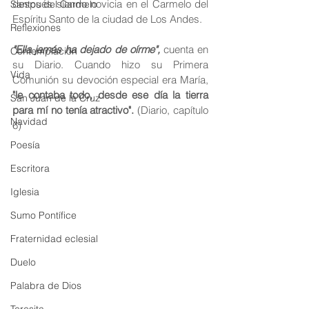
después siendo novicia en el Carmelo del 
Santos del Carmelo
Espíritu Santo de la ciudad de Los Andes.
Reflexiones
"Ella jamás ha dejado de oírme",
 cuenta en 
Contemplación
su Diario. Cuando hizo su Primera 
Vida
Comunión su devoción especial era María, 
"le contaba todo, desde ese día la tierra 
San Juan de la Cruz
para mí no tenía atractivo".
 (Diario, capítulo 
Navidad
6)
Poesía
Escritora
Iglesia
Sumo Pontífice
Fraternidad eclesial
Duelo
Palabra de Dios