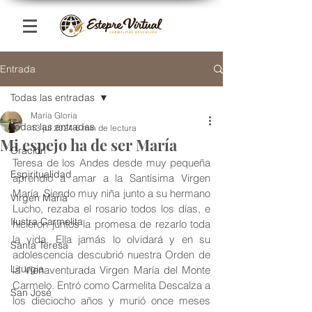
Entrada
Todas las entradas
María Gloria
Todas las entradas
13 jul 2024
6 min de lectura
Mi espejo ha de ser María
Oración
Teresa de los Andes desde muy pequeña 
Espiritualidad
aprendió a amar a la Santísima Virgen 
María. Siendo muy niña junto a su hermano 
Virgen María
Lucho, rezaba el rosario todos los días, e 
Ilustra Carmelita
hicieron juntos la promesa de rezarlo toda 
la vida. Ella jamás lo olvidará y en su 
Santa Teresa
adolescencia descubrió nuestra Orden de 
Liturgia
la Vienaventurada Virgen María del Monte 
Carmelo. Entró como Carmelita Descalza a 
San José
los dieciocho años y murió once meses 