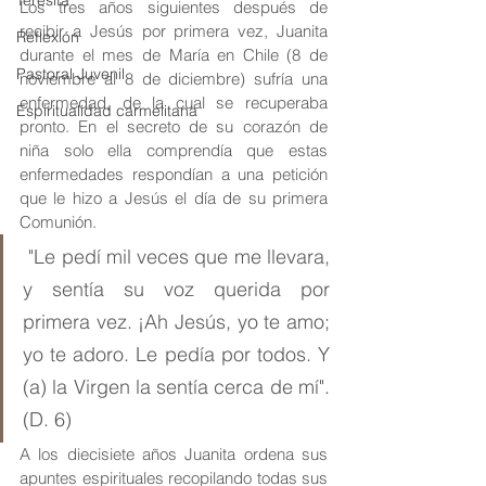
Teresita
Los tres años siguientes después de 
recibir a Jesús por primera vez, Juanita 
Reflexión
durante el mes de María en Chile (8 de 
Pastoral Juvenil
noviembre al 8 de diciembre) sufría una 
enfermedad, de la cual se recuperaba 
Espiritualidad carmelitana
pronto. En el secreto de su corazón de 
niña solo ella comprendía que estas 
enfermedades respondían a una petición 
que le hizo a Jesús el día de su primera 
Comunión.
 "Le pedí mil veces que me llevara, 
y sentía su voz querida por 
primera vez. ¡Ah Jesús, yo te amo; 
yo te adoro. Le pedía por todos. Y 
(a) la Virgen la sentía cerca de mí". 
(D. 6)
A los diecisiete años Juanita ordena sus 
apuntes espirituales recopilando todas sus 