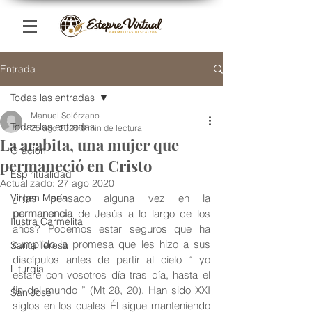
Entrada
Todas las entradas
Manuel Solórzano
Todas las entradas
25 ago 2020
6 min de lectura
La arabita, una mujer que
Oración
permaneció en Cristo
Espiritualidad
Actualizado:
27 ago 2020
Virgen María
¿Has pensado alguna vez en la 
permanencia
 de Jesús a lo largo de los 
Ilustra Carmelita
años? Podemos estar seguros que ha 
cumplido la promesa que les hizo a sus 
Santa Teresa
discípulos antes de partir al cielo “ yo 
Liturgia
estaré con vosotros día tras día, hasta el 
fin del mundo ” (Mt 28, 20). Han sido XXI 
San José
siglos en los cuales Él sigue manteniendo 