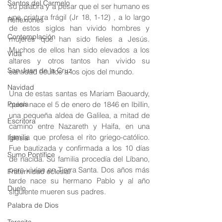
Santos del Carmelo
su palabra y a pesar que el ser humano es 
una criatura frágil (Jr 18, 1-12) , a lo largo 
Reflexiones
de estos siglos han vivido hombres y 
Contemplación
mujeres que han sido fieles a Jesús. 
Muchos de ellos han sido elevados a los 
Vida
altares y otros tantos han vivido su 
San Juan de la Cruz
santidad ocultos a los ojos del mundo.
Navidad
Una de estas santas es Mariam Baouardy, 
Poesía
quien nace el 5 de enero de 1846 en Ibillin, 
una pequeña aldea de Galilea, a mitad de 
Escritora
camino entre Nazareth y Haifa, en una 
familia que profesa el rito griego-católico. 
Iglesia
Fue bautizada y confirmada a los 10 días 
Sumo Pontífice
de nacida. Su familia procedía del Líbano, 
pero vivían en Tierra Santa. Dos años más 
Fraternidad eclesial
tarde nace su hermano Pablo y al año 
Duelo
siguiente mueren sus padres.
Palabra de Dios