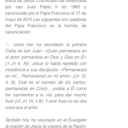
María de Jesús Crucificado fue beatificada 
por san Juan Pablo II en 1983 y 
canonizada por el Papa Francisco el 17 de 
mayo de 2015.Las siguientes son palabras 
del Papa Francisco en la homilía de 
canonización:
“... como nos ha recordado la primera 
Carta de san Juan: «Quien permanece en 
el amor permanece en Dios y Dios en Él» 
(1 Jn 4, 16). Jesús lo había repetido con 
insistencia a sus discípulos: «Permaneced 
en mí… Permaneced en mi amor» (Jn 15, 
4. 9). Este es el secreto de los santos: 
permanecer en Cristo , unidos a Él como 
los sarmientos a la vid, para dar mucho 
fruto (cf. Jn 15, 1-8). Y este fruto no es otra 
cosa que el amor.
También hoy ha resonado en el Evangelio 
la oración de Jesús la víspera de la Pasión: 