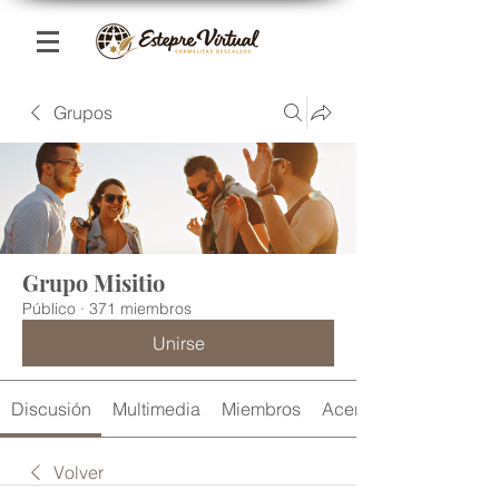
Grupos
Grupo Misitio
Público
·
371 miembros
Unirse
Discusión
Multimedia
Miembros
Acerca de
Volver