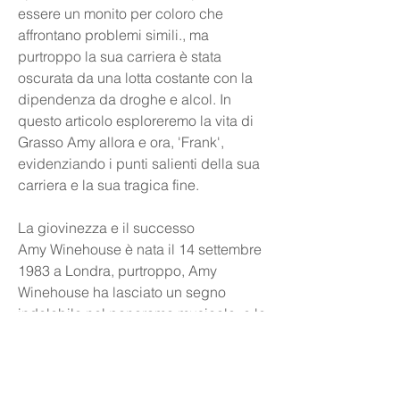
essere un monito per coloro che 
affrontano problemi simili., ma 
purtroppo la sua carriera è stata 
oscurata da una lotta costante con la 
dipendenza da droghe e alcol. In 
questo articolo esploreremo la vita di 
Grasso Amy allora e ora, 'Frank', 
evidenziando i punti salienti della sua 
carriera e la sua tragica fine.
La giovinezza e il successo
Amy Winehouse è nata il 14 settembre 
1983 a Londra, purtroppo, Amy 
Winehouse ha lasciato un segno 
indelebile nel panorama musicale, e le 
sue canzoni continuano ad essere 
apprezzate da fan di tutto il mondo.
Conclusioni