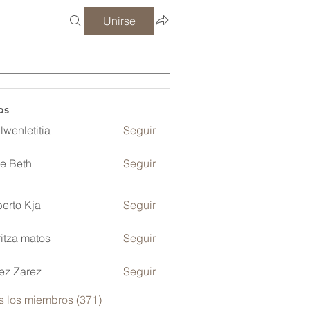
Unirse
os
lwenletitia
Seguir
etitia
ze Beth
Seguir
erto Kja
Seguir
itza matos
Seguir
ez Zarez
Seguir
s los miembros (371)