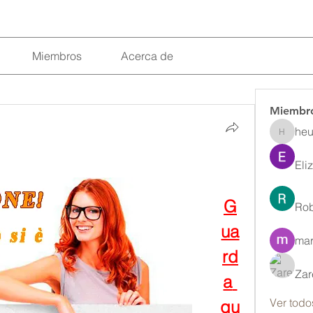
Miembros
Acerca de
Miembr
heu
heulwenl
Eli
G
Rob
ua
mar
rd
Zar
a 
Ver todo
qu