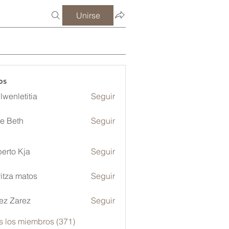
Unirse
os
lwenletitia
Seguir
etitia
ze Beth
Seguir
erto Kja
Seguir
itza matos
Seguir
ez Zarez
Seguir
s los miembros (371)