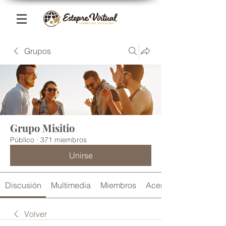
Grupos
Grupo Misitio
Público
·
371 miembros
Unirse
Discusión
Multimedia
Miembros
Acerca de
Volver