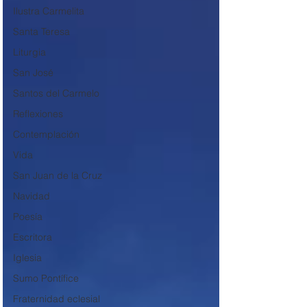
Ilustra Carmelita
Santa Teresa
Liturgia
San José
Santos del Carmelo
Reflexiones
Contemplación
Vida
San Juan de la Cruz
Navidad
Poesía
Escritora
Iglesia
Sumo Pontífice
Fraternidad eclesial