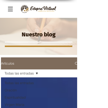
Nuestro blog
Artículos
Todas las entradas
Todas las entradas
Oración
Espiritualidad
Virgen María