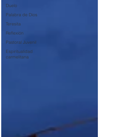
Duelo
Palabra de Dios
Teresita
Reflexión
Pastoral Juvenil
Espiritualidad
carmelitana