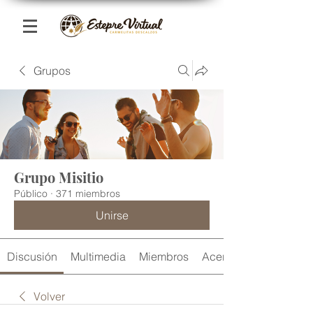
Grupos
Grupo Misitio
Público
·
371 miembros
Unirse
Discusión
Multimedia
Miembros
Acerca de
Volver