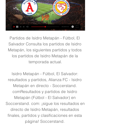
Partidos de Isidro Metapán - Fútbol, El Salvador Consulta los partidos de Isidro Metapán, los siguientes partidos y todos los partidos de Isidro Metapán de la temporada actual.

Isidro Metapán - Fútbol, El Salvador: resultados y partidos, Alianza FC - Isidro Metapán en directo - Soccerstand. comResultados y partidos de Isidro Metapán (Fútbol - El Salvador) en Soccerstand. com: ¡sigue los resultados en directo de Isidro Metapán, resultados finales, partidos y clasificaciones en esta página! Soccerstand. 

Para un análisis completo, es necesario ver la forma actual de los equipos. Alianza FC San Salvador54 golesIsidro Metapán52 goles17 victorias17 empates13 victorias28. 23Primera División, Clausura02. 03. 23Primera División, Clausura09. 10. 22Primera División, Apertura18. 09. 22Primera División, Apertura13. 22Primera División, ClausuraIgualar bonificaciones de sociosConsejos de apuestas: Alianza FC San Salvador - Isidro MetapánEste bloque contiene la información más reciente sobre la clasificación del campeonato. Los usuarios pueden ver la ubicación actual de los competidores en el campeonato y las principales actuaciones de los equipos Alianza FC San Salvador e Isidro Metapán. Cosas seguras y serie H2HEl Alianza FC San Salvador ha marcado en 9 de sus últimos 10 partidos contra el Isidro Metapán en Primera División, Apertura. 

Televisión: ¿Dónde ver por TV el partido entre Isidro Metapán - Alianza? Este duelo no se podrá ver dentro de los Estados Unidos, sin embargo, te damos todas las opciones que tienes para seguir este partido en donde se enfrentan dos conjuntos contendientes del torneo. Dentro de nuestro portal podrás seguir el minuto a minuto en donde podrás conocer los detalles del encuentro de la fecha 6 de la Liga Mayor de Futbol de El Salvador. Tendremos todos los goles de este encuentro para que los conozcas antes que nadie y puedas celebrar con tu equipo. Internet: Sigue el minuto a minuto online del partido entre Isidro Metapán - AlianzaSigue la retransmisión de este partido con todos los detalles desde el previo, durante y después del partido en AS. 

Alianza FC San Salvador vs Isidro Metapán pronóstico para hoy 24 Septiembre 2023 FútbolVista previa del partidoEn vista de las estadísticas detalladas de ambos Alianza FC San Salvador y Isidro Metapán, en nuestro pronóstico sugerimos que "Total goles Más(1. 5)" es una apuesta fuerte para el próximo partido. El partido comenzará el 24 Septiembre a las 0:00, así que podrás ver los resultados en directo en nuestra página web. Encuentros presenciales y resultados recientesEl último enfrentamiento cara a cara entre los clubes tuvo lugar el 28. 04. 

Isidro Metapán - Alianza: Cómo y dónde ver en vivo online 24 ago 2018 — Horario, canal de TV y cómo ver en vivo Online el juego; Isidro Metapán - Alianza. Todo el resumen y goles de la Liga de El Salvador este 25 ...

Isidro Metapán: marcadores en directo, resultados y partidos Isidro Metapán (Sal). 1. 0. 26.07. P. Mostrar más partidos. Próximos. EL SALVADORPrimera División - Apertura. Alianza FC. Isidro Metapán. 23.09. 17:00. Isidro ...

Pronto descubriremos con que van a contraponer a su rival en este partido. Tabla del torneoEn este momento, los equipos se sitúan en la tabla del torneo de la siguiente manera: Alianza FC San Salvador ocupa el puesto 3, y Isidro Metapán se encuentra en la posición 11. Primera Division, Apertura 2023jGTDDBPCondición2. CD Once Municipal1062214-9203. Alianza FC San Salvador936013-7154. CD Luis Angel Firpo Usulutan942316-131410. CD Platense Municipal Zacatecoluca81347-11611. AD Isidro Metapán91356-14612. Santa Tecla FC91177-174Comparación de estadísticasEste bloque proporciona al usuario la oportunidad de ver y comparar las estadísticas de los equipos Alianza FC San Salvador e Isidro Metapán de forma detallada, basándose en los resultados de los últimos 10 partidos de cada equipo. 

Isidro Metapán - Alianza: Cómo y dónde ver en vivo onlineMira aquí en vivo el partido entre Isidro Metapán vs Alianza, Futbol de El SalvadorEn esta jornada tenemos un partido muy atractivo en donde Isidro Metapán quiere sumar a los seis puntos que tiene hasta ahora, para ello tiene que vencer a un equipo que sigue invicto. Alianza marcha con cuatro empates y una victoria, hasta ahora eso le basta para colocarse como cuarto lugar, sin embargo, con la plantilla que tiene debe pelear por los primeros puestos. 

Alianza FC - Isidro Metapan en vivo, resultados H2H Alianza FC Isidro Metapan marcadores en directo (y ver en vivo gratis video streaming en directo) comienza el 25 sept 2023 a las 0:00 (Hora UTC) Primera ...

[[[transmisión-]](((] Hoy FAS vs Isidro Metapán en vivo 7 ma 6 may 2023 — com/fqygt8btXj— Club Deportivo FAS (@CDeportivoFAS) October 1, 2022 ¿Cómo llegan Alianza y FAS al partido? Luego de empatar en la primera ...

Apuesta:Alianza FC San Salvador Total goles Más(0. 5)El Alianza FC San Salvador no ha ganado en cada uno de sus últimos 6 partidos seguidos contra el Isidro Metapán. Apuesta:Isidro Metapán no perderáEl Isidro Metapán gana con un hándicap de +0. 5 en cada uno de sus últimos 6 partidos seguidos contra el Alianza FC San Salvador. Apuesta:Isidro Metapán Hándicap(+0. 5)Alianza FC San Salvador resumen del equipoCada nueva ronda de la Primera División, Apertura es una oportunidad para demostrar sus mejores cualidades. En 9 juegos ganaron 3 veces, empataron 6 veces y perdieron 0. Esto les permitió anotar 15 puntos y colocarse en 3 lugal del campeonato. 

2023 y el partido terminó con el marcador 2:2. Si miramos el historial completo de partidos cara a cara, indica 47 juegos. En los que Alianza FC San Salvador salió victorioso en 17 ocasiones, mientras que el club Isidro Metapán venció en 13 ocasiones, en 17 partidos los equipos no pudieron identificar al más fuerte y los encuentros terminaron en empate. Las estadísticas de goles marcados y recibidos muestran lo siguiente: 50-46. 

[[EN VIVO***]] Águila contra Isidro Metapán en vivo minuto a 9 sept 2023 — Además de ganarle cuatro veces en seis oportunidades como local. Isidro Metapan busca salir de su mala racha Isidro Metapan después de su ...

Cabe mencionar que en los partidos en casa, obtienen una puntuación media de 1. 6 goles (1. 3 goles). El equipo es mas efectivos en el 1 tiempo, anotando 61 de todos los goles y recibiendo más en la 2 mitad - stats. 0. goalsAgainst. home. value (stats. away. value). Para tener éxito, deberá demostrar que sus estadísticas no son aleatorias. Isidro Metapán resumen del equipoEl sorteo de la Primera División, Apertura para Isidro Metapán no es convincente. 6 puntos ganados y el 11 lugar de la tabla claramente no es el resultado que este club quería lograr. De los 9 partidos del campeonato, pudieron completar 1 partidos a su favor, empataron 3 y obtuvieron 3 derrotas. Los resultados tan decepcionantes se explican fácilmente por el promedio de goles marcados y recibidos - 6 y 14 respectivamente. 

Alianza Fútbol Club e Isidro Metapán se enfrentarán en la fecha 19 del Clausura 2023 de la Liga Mayor de El Salvador. Los paquidermos llegan con la necesidad de acercarse al primer puesto, que ostenta Águila, ante unos jaguares que buscan acceder a la siguiente fase del torneo. ¿Qué equipo se llevará los 3 puntos? Alianza vs Isidro Metapán: cuándo, a qué hora juegan y dónde ver el partido Alianza visitará a Isidro Metapán este jueves 27 de abril, a las 7:30 p. m. de El Salvador en el Estadio Jorge "Calero" Suárez. Dicho compromiso se podrá ver EN VIVO y EN DIRECTO a través de Canal 4 y su respectiva app, TCS Go. 

Fútbol, El Salvador: resultados y partidos, Isidro Metapán Isidro Metapán. Fuerte San Francisco. 16.09. 18:00. Isidro Metapán. Jocoro. 20.09. 18:30. Alianza FC. Isidro Metapán. 24.09. 14:00. Isidro Metapán. FAS. 30.09.

com te ofrece páginas de equipos (ej. : Isidro Metapán), páginas de competiciones (ej. : Premier League inglesa), páginas de categorías (ej. : fútbol inglés, con todos los últimos resultados de numerosas competiciones del fútbol inglés - desde la Premier League hasta competiciones semiprofesionales) y también páginas de deportes (ej. resultados de fútbol, con todos los partidos de fútbol de hoy - marcadores en tiempo real, resultados y próximos partidos). 

El juego se va a jugar este sábado 25 de agosto a las 20:00 tiempo del Este dentro del Estadio Jorge “Calero” Suárez. La liga de El Salvador se sigue jugando con alta intensidad y hasta ahora Santa Tecla tiene el liderato con 11 puntos, luego le sigue el sorpresivo equipo de Jocoro FC con 9 puntos, sin duda comenzamos con sorpresas este torneo. Horario: ¿A qué hora empieza el juego Isidro Metapán - Alianza? El partido de la liga de El Salvador comienza este sábado 25 de agosto a partir de las 21:00 EST, 20:00 CST, 18:00 PST. 

Alianza vs Isidro: Apuesta recomendada Primera División ... como lo es el Alianza FC vs Isidro Metapán. En el que ambos pelearán por ¿Cómo jugar en nuestro casino online? Tipos de apuestas deportivas online.

Primera Division Listas de transmisión en vivo Primera Division ; 14:00. Santa Tecla. Once Deportivo ; 17:30. Alianza. Isidro Metapán ; 18:00. FAS. Águila.

Los jaguares se vieron relegados en la tabla, tras una mini crisis de 3 partidos sin vencer (2 empates y 1 derrota), aunque volver a la senda del triunfo lo ha impulsado a luchar por seguir escalando en la clasificación. El último partido fue, precisamente, la victoria ante un rival directo como Dragón, a quien venció por 2-1 con goles de Peralta (25') y Salazar (45'), mientras que Nolasco (88') descontó para los mitológicos. Alianza vs Isidro Metapán: último partido entre ambos En 49 partidos disputados, los paquidermos han vencido en 17 ocasiones, han empatado 17 veces y cayeron en 15 oportunidades a los jaguares. 

[Hoy@@@] Ver Isidro Metapán Jocoro en vivo hoy 21/09 hace 3 días — [ver en vivo] En vivo: Alianza vs CD Platense 07/09/2023 6 sept 2023 — vs Santa Tecla F. (26 o 27 de agosto). Jornada 5: C. Estadísticas como ...

Partidos de Isidro Me