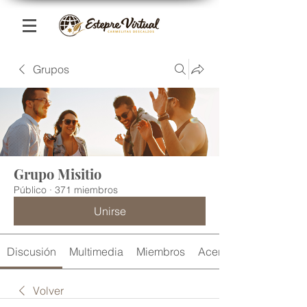
Grupos
Grupo Misitio
Público
·
371 miembros
Unirse
Discusión
Multimedia
Miembros
Acerca de
Volver