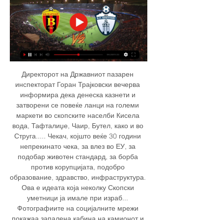
Директорот на Државниот пазарен 
инспекторат Горан Трајковски вечерва 
информира дека денеска казнети и 
затворени се повеќе ланци на големи 
маркети во скопските населби Кисела 
вода, Тафталиџе, Чаир, Бутел, како и во 
Струга..... Чекач, којшто веќе 30 години 
непрекинато чека, за влез во ЕУ, за 
подобар животен стандард, за борба 
против корупцијата, подобро 
образование, здравство, инфраструктура. 
Ова е идеата која неколку Скопски 
уметници ја имале при израб... 
Фотографиите на социјалните мрежи 
покажаа запалена кабина на камионот и 