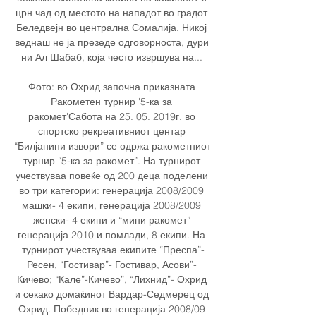
црн чад од местото на нападот во градот 
Беледвејн во централна Сомалија. Никој 
веднаш не ја презеде одговорноста, дури 
ни Ал Шабаб, која често извршува на... 

Фото: во Охрид започна приказната 
Ракометен турнир '5-ка за 
ракомет'Сабота на 25. 05. 2019г. во 
спортско рекреативниот центар 
“Билјанини извори” се одржа ракометниот 
турнир “5-ка за ракомет”. На турнирот 
учествуваа повеќе од 200 деца поделени 
во три категории: генерација 2008/2009 
машки- 4 екипи, генерација 2008/2009 
женски- 4 екипи и “мини ракомет” 
генерација 2010 и помлади, 8 екипи. На 
турнирот учествуваа екипите “Преспа”-
Ресен, “Гостивар”- Гостивар, Асови”- 
Кичево; “Кале”-Кичево”, “Лихнид”- Охрид 
и секако домаќинот Вардар-Седмерец од 
Охрид. Победник во генерација 2008/09 