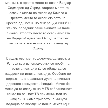
машки т. е првото место го освои Вардар 
Седмерец од Охрид, второто место го 
освои екипата на Асови од Кичево а 
третото место го освои екипата на 
Преспа од Ресен. Во генерација 2008/09 
женски победник беше екипата на Кале 
Кичево, второто место го освои екипата 
на Вардар-Седмерец Охрид, а третото 
место го освои екипата на Лихнид од 
Охрид. 

Вардар овој меч го дочекува од врвот, а 
Ренова која изненадувачки се проби на 
третата позиција ќе се обиде да се 
зацврсти на истата позиција. Особено по 
поразот на вчерашниот дуел на нивниот 
директен конкурент Шкендија. Мечот ќе 
може да го следите на МТВ собранискиот 
канал на вашиот ТВ применик или на – 
Овој линк. Само триесетина минути 
подоцна во Киелце ќе почне мечот кој е 