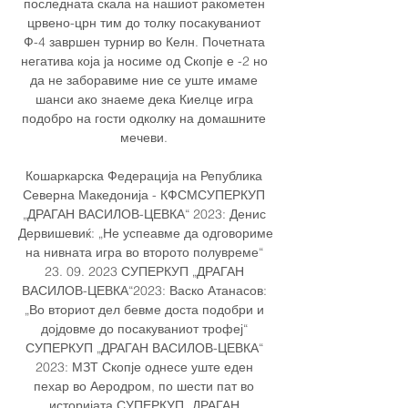
последната скала на нашиот ракометен 
црвено-црн тим до толку посакуваниот 
Ф-4 завршен турнир во Келн. Почетната 
негатива која ја носиме од Скопје е -2 но 
да не заборавиме ние се уште имаме 
шанси ако знаеме дека Киелце игра 
подобро на гости одколку на домашните 
мечеви. 

Кошаркарска Федерација на Република 
Северна Македонија - КФСМСУПЕРКУП 
„ДРАГАН ВАСИЛОВ-ЦЕВКА“ 2023: Денис 
Дервишевиќ: „Не успеавме да одговориме 
на нивната игра во второто полувреме“ 
23. 09. 2023 СУПЕРКУП „ДРАГАН 
ВАСИЛОВ-ЦЕВКА“2023: Васко Атанасов: 
„Во вториот дел бевме доста подобри и 
дојдовме до посакуваниот трофеј“ 
СУПЕРКУП „ДРАГАН ВАСИЛОВ-ЦЕВКА“ 
2023: МЗТ Скопје однесе уште еден 
пехар во Аеродром, по шести пат во 
историјата СУПЕРКУП „ДРАГАН 