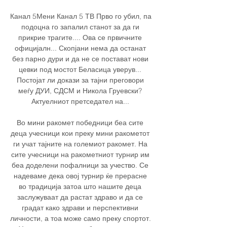
Канал 5Мени Канал 5 ТВ Прво го убил, па 
подоцна го запалил станот за да ги 
прикрие трагите.... Ова се првичните 
официјалн... Скопјани нема да останат 
без парно дури и да не се постават нови 
цевки под мостот Беласица уверув... 
Постојат ли докази за тајни преговори 
меѓу ДУИ, СДСМ и Никола Груевски? 
Актуелниот претседател на... 

Во мини ракомет победници беа сите 
деца учесници кои преку мини ракометот 
ги учат тајните на големиот ракомет. На 
сите учесници на ракометниот турнир им 
беа доделени пофалници за учество. Се 
надеваме дека овој турнир ќе прерасне 
во традиција затоа што нашите деца 
заслужуваат да растат здраво и да се 
градат како здрави и перспективни 
личности, а тоа може само преку спортот. 