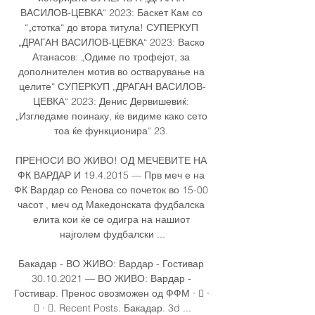
ВАСИЛОВ-ЦЕВКА“ 2023: Баскет Кам со 
“„стотка“ до втора титула! СУПЕРКУП 
„ДРАГАН ВАСИЛОВ-ЦЕВКА“ 2023: Васко 
Атанасов: „Одиме по трофејот, за 
дополнителен мотив во остварување на 
целите“ СУПЕРКУП „ДРАГАН ВАСИЛОВ-
ЦЕВКА“ 2023: Денис Дервишевиќ: 
„Изгледаме поинаку, ќе видиме како сето 
тоа ќе функционира“ 23. 

ПРЕНОСИ ВО ЖИВО! ОД МЕЧЕВИТЕ НА 
ФК ВАРДАР И 19.4.2015 — Прв меч е на 
ФК Вардар со Ренова со почеток во 15-00 
часот , меч од Македонската фудбалска 
елита кои ќе се одигра на нашиот 
најголем фудбалски ...

Бакадар - ВО ЖИВО: Вардар - Гостивар 
30.10.2021 — ВО ЖИВО: Вардар - 
Гостивар. Пренос овозможен од ФФМ · 󰤥 · 
󰤦 · 󰤧. Recent Posts. Бакадар. 3d ...
