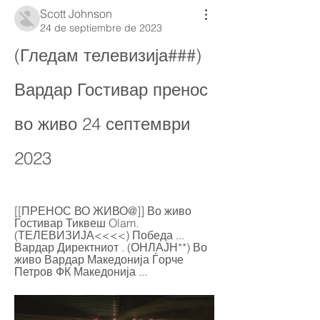
Scott Johnson
24 de septiembre de 2023
(Гледам телевизија###) 
Вардар Гостивар пренос 
во живо 24 септември 
2023
[[ПРЕНОС ВО ЖИВО@]] Во живо 
Гостивар Тиквеш Olam. 
(ТЕЛЕВИЗИЈА<<<<) Победа ... 
Вардар Директниот . (ОНЛАЈН**) Во 
живо Вардар Македонија Ѓорче 
Петров ФК Македонија ...