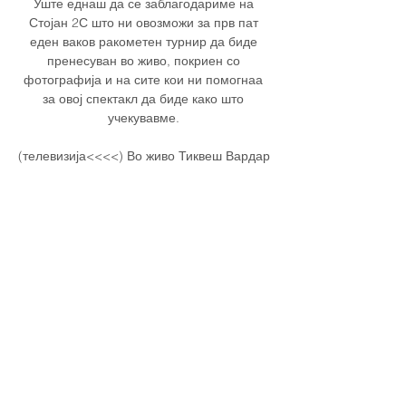
Уште еднаш да се заблагодариме на 
Стојан 2С што ни овозможи за прв пат 
еден ваков ракометен турнир да биде 
пренесуван во живо, покриен со 
фотографија и на сите кои ни помогнаа 
за овој спектакл да биде како што 
учекувавме. 

(телевизија<<<<) Во живо Тиквеш Вардар 
гледајте 17 пред 8 дена — 
[[СТРИМИНГ>>>]<<<] Гостивар Тиквеш 
во живо 13 август 2023 ТиТиквеш славеше 
на контролата со Гостивар. [[ПРЕНОС ВО 
ЖИВО<]] Шкупи Хегелманн ...

ПРЕНОСИ ВО ЖИВО! ОД МЕЧЕВИТЕ НА 
ФК ВАРДАР И РК ВАРДАРHome > РК 
Вардар > Прв Тим > ПРЕНОСИ ВО 
ЖИВО! ОД МЕЧЕВИТЕ НА ФК ВАРДАР И 
РК ВАРДАР Posted by: М. Т - Лико 
19/04/2015 in Прв Тим, Прв тим, РК 
Вардар, ФК Вардар Денес двата машки 