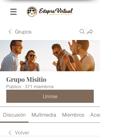
Grupos
Grupo Misitio
Público
·
371 miembros
Unirse
Discusión
Multimedia
Miembros
Acerca de
Volver