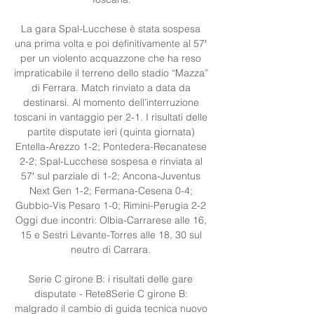
La gara Spal-Lucchese è stata sospesa 
una prima volta e poi definitivamente al 57′ 
per un violento acquazzone che ha reso 
impraticabile il terreno dello stadio “Mazza” 
di Ferrara. Match rinviato a data da 
destinarsi. Al momento dell’interruzione 
toscani in vantaggio per 2-1. I risultati delle 
partite disputate ieri (quinta giornata) 
Entella-Arezzo 1-2; Pontedera-Recanatese 
2-2; Spal-Lucchese sospesa e rinviata al 
57′ sul parziale di 1-2; Ancona-Juventus 
Next Gen 1-2; Fermana-Cesena 0-4; 
Gubbio-Vis Pesaro 1-0; Rimini-Perugia 2-2 
Oggi due incontri: Olbia-Carrarese alle 16, 
15 e Sestri Levante-Torres alle 18, 30 sul 
neutro di Carrara. 

Serie C girone B: i risultati delle gare 
disputate - Rete8Serie C girone B: 
malgrado il cambio di guida tecnica nuovo 