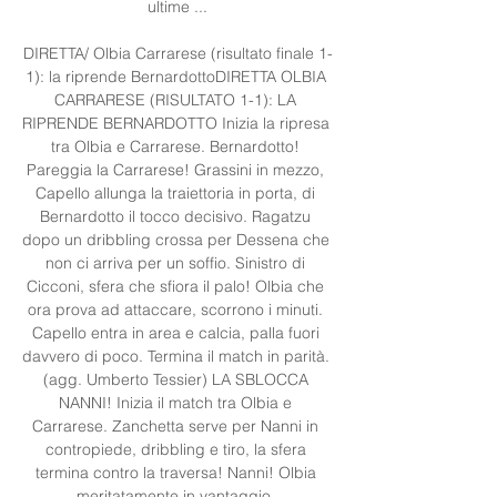
ultime ...

DIRETTA/ Olbia Carrarese (risultato finale 1-
1): la riprende BernardottoDIRETTA OLBIA 
CARRARESE (RISULTATO 1-1): LA 
RIPRENDE BERNARDOTTO Inizia la ripresa 
tra Olbia e Carrarese. Bernardotto! 
Pareggia la Carrarese! Grassini in mezzo, 
Capello allunga la traiettoria in porta, di 
Bernardotto il tocco decisivo. Ragatzu 
dopo un dribbling crossa per Dessena che 
non ci arriva per un soffio. Sinistro di 
Cicconi, sfera che sfiora il palo! Olbia che 
ora prova ad attaccare, scorrono i minuti. 
Capello entra in area e calcia, palla fuori 
davvero di poco. Termina il match in parità. 
(agg. Umberto Tessier) LA SBLOCCA 
NANNI! Inizia il match tra Olbia e 
Carrarese. Zanchetta serve per Nanni in 
contropiede, dribbling e tiro, la sfera 
termina contro la traversa! Nanni! Olbia 
meritatamente in vantaggio. 
