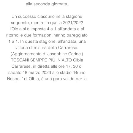
alla seconda giornata. 

Un successo ciascuno nella stagione 
seguente, mentre in quella 2021/2022 
l’Olbia si è imposta 4 a 1 all’andata e al 
ritorno le due formazioni hanno pareggiato 
1 a 1. In questa stagione, all’andata, una 
vittoria di misura della Carrarese. 
(Aggiornamento di Josephine Carinci) 
TOSCANI SEMPRE PIÙ IN ALTO Olbia 
Carrarese, in diretta alle ore 17. 30 di 
sabato 18 marzo 2023 allo stadio “Bruno 
Nespoli” di Olbia, è una gara valida per la 
trentatreesima giornata del campionato di 
Serie C, girone B. 

SI GIOCA Sono vari gli incontri tra Olbia e 
Carrarese nella storia recente della Serie C. 
Le due formazioni, che si sfidano in diretta 
dalle 17. 30 di oggi, si sono incontrate per 
la prima volta nel 2016 con la vittoria dei 