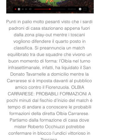
Punti in palio molto pesanti visto che i sardi 
padroni di casa stazionano appena fuori 
dalla zona play-out mentre i toscani 
vogliono difendere il quarto posto in 
classifica. Si preannuncia un match 
equilibrato tra due squadre che vivono un 
buon momento di forma: l’Olbia nel turno 
infrasettimanale, infatti, ha liquidato il San 
Donato Tavarnelle a domicilio mentre la 
Carrarese si è imposta davanti al pubblico 
amico contro il Fiorenzuola. OLBIA 
CARRARESE: PROBABILI FORMAZIONI A 
pochi minuti dal fischio d’inizio del match è 
tempo di andare a conoscere le probabili 
formazioni della diretta Olbia Carrarese. 
Partiamo dalla formazione di casa dove 
mister Roberto Occhiuzzi potrebbe 
confermare in blocco l’undici vittorioso in 
Toscana. 
