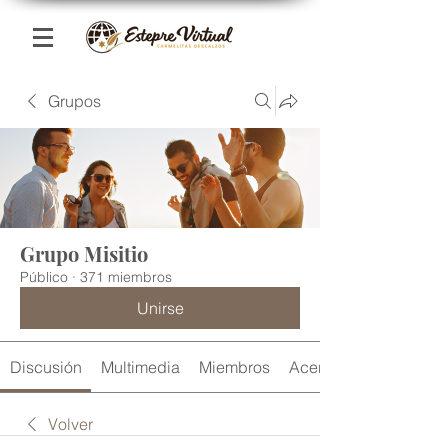
Grupos
Grupo Misitio
Público
·
371 miembros
Unirse
Discusión
Multimedia
Miembros
Acerca de
Volver