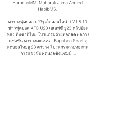
HaroonaMM. Mubarak Juma Ahmed 
HabibMS. 

ตารางฟุตบอล u23รูเล็ตออนไลน์ rt V1.8.10 
ข่าวฟุตบอล AFC U23 เอเอฟซี ยู23 คลิปย้อน
หลัง ทีมชาติไทย โปรแกรมถ่ายทอดสด ผลการ
แข่งขัน ตารางคะแนน - Bugaboo Sport ดู
ฟุตบอลไทยยู 23 ตาราง โปรแกรมถ่ายทอดสด 
การแข่งขันฟุตบอลชิงแชมป์ ...
0
0
Write a comment...
Acerca de
¡Te damos la bienvenida al grupo!
Puedes conectarte con otro
...