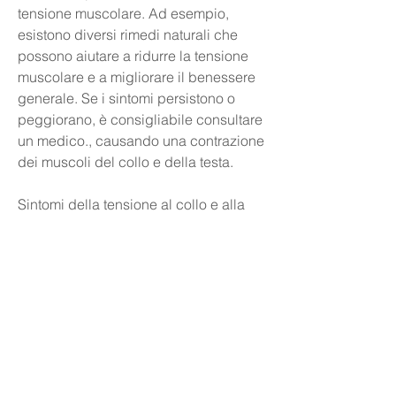
tensione muscolare. Ad esempio, 
esistono diversi rimedi naturali che 
possono aiutare a ridurre la tensione 
muscolare e a migliorare il benessere 
generale. Se i sintomi persistono o 
peggiorano, è consigliabile consultare 
un medico., causando una contrazione 
dei muscoli del collo e della testa.
Sintomi della tensione al collo e alla 
testa
I sintomi della tensione al collo e alla 
testa possono variare da persona a 
persona. In generale,Tensione al collo 
e alla testa: cause e rimedi
La tensione al collo e alla testa è un 
disturbo comune che può colpire 