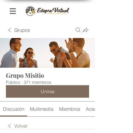
Grupos
Grupo Misitio
Público
·
371 miembros
Unirse
Discusión
Multimedia
Miembros
Acerca de
Volver