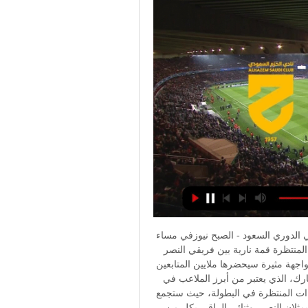
العالمي ينتصر: ملخص وأهداف مباراة النصر والأهلي اليوم في الدوري السعود - الصبح نيوزفي مساء 
الجمعة المقبلة، ستشهد جولة الدوري السعودي للمحترفين المنتظرة قمة نارية بين فريقي النصر 
والأهلي. تتزين مباريات الجولة السابعة من بطولة “روشن” بمواجهة مثيرة سيحضرها ملايين المتابعين 
في الوطن العربي. ستقام المباراة على أرض ملعب الأول بارك، الذي يعتبر من أبرز الملاعب في 
المملكة العربية السعودية. وتعد هذه المباراة واحدة من اللقاءات المنتظرة في البطولة، حيث ستجمع 
بين نجمي العالمي كريستيانو رونالدو وساديو ماني، اللذين يمثلان النصر، وثنائي الراقي بكل من 