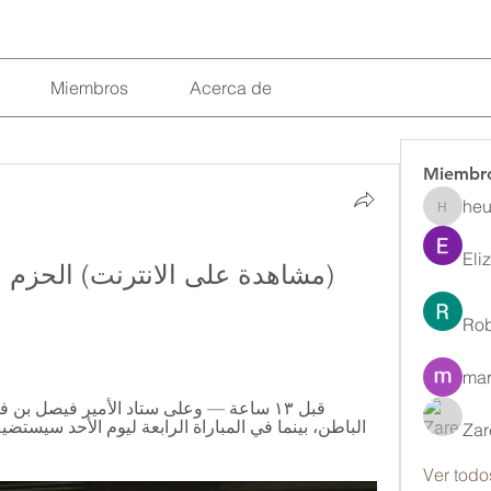
Miembros
Acerca de
Miembr
heu
heulwenl
Eli
Rob
mar
Zar
Ver todo