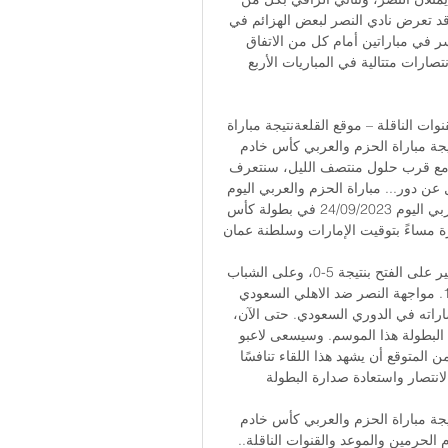
روبيرتو فيرمينو ورياض محرز، اللذين يلعبان لصالح الأهلي. وقد تعرض نادي النصر لبعض الهزائم في 
بداية مشواره هذا الموسم في الدوري السعودي، حيث خسر في مباراتين أمام كل من الاتفاق 
والتعاون. ومع ذلك، استعاد الفريق توازنه بسرعة وحقق انتصارات متتالية في المباريات الأربع 
نتيجة مباراة الحزم والعربي كأس خادم الحرمين والموعد والقنوات الناقلة – موقع القلعةنتيجة مباراة 
الحزم والعربي كأس خادم الحرمين والموعد والقنوات... نتيجة مباراة الحزم والعربي كأس خادم 
الحرمين والموعد والقنوات الناقلة. بواسطة بعد 10 ساعات. مع قرب حلول منتصف الليل، سنتعرف 
على نتيجة مباراة الحزم والعربي في إطار مباريات اليوم الأول عن دور... مباراة الحزم والعربي اليوم 
24-09-2023؛ موعد والقناة الناقلةسيلتقي فريقي الحزم والعربي اليوم 24/09/2023 في بطولة كأس 
مساءً بتوقيت الإمارات وسلطنة عمان. 
وقد تمكن زملاء كريستيانو رونالدو من تحقيق الفوز بشكل مثير على الفتح بنتيجة 5-0، وعلى الشباب 
بنتيجة 4-0، وعلى الحزم بنتيجة 5-1، وعلى الرائد بنتيجة 3-1. مواجهة النصر ضد الاهلي السعودي 
ومن ناحية أخرى، يسعى نادي الأهلي بكل قوة لمواصلة انتصاراته في الدوري السعودي. حتى الآن، 
تمكن الفريق من الفوز في 5 مباريات من أصل 6 لعبها في البطولة هذا الموسم. وسيسعى لاعبو 
الأهلي لتحقيق انتصارهم السادس في هذا اللقاء المرتقب. من المتوقع أن يشهد هذا اللقاء تنافسًا 
نتصار واستعادة صدارة البطولة. 
يمكنك مشاهدة مباراة الحزم والعربي بث مباشر في..... نتيجة مباراة الحزم والعربي كأس خادم 
الحرمين والموعد..... نتيجة مباراة الحزم والعربي كأس خادم الحرمين والموعد والقنوات الناقلة.. 