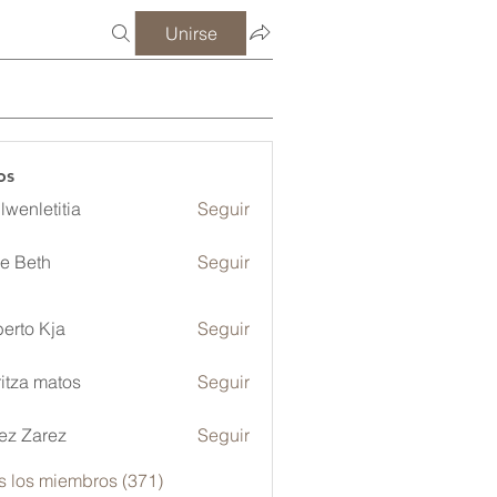
Unirse
os
lwenletitia
Seguir
etitia
ze Beth
Seguir
erto Kja
Seguir
itza matos
Seguir
ez Zarez
Seguir
s los miembros (371)