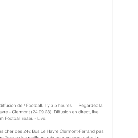
iffusion de / Football. il y a 5 heures — Regardez la 
avre - Clermont (24.09.23). Diffusion en direct, live 
m Football îíëàéí. - Live.

s cher dès 24€﻿ Bus Le Havre Clermont-Ferrand pas 
Trouvez les meilleurs prix pour voyager entre Le 