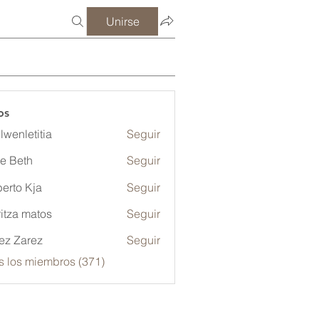
Unirse
os
lwenletitia
Seguir
etitia
ze Beth
Seguir
erto Kja
Seguir
itza matos
Seguir
ez Zarez
Seguir
s los miembros (371)