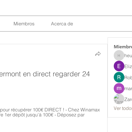
Miembros
Acerca de
Miembr
heu
heulwenl
Eli
ermont en direct regarder 24 
Rob
mar
Zar
Ver todo
 pour récupérer 100€ DIRECT ! - Chez Winamax 
re 1er dépôt jusqu'à 100€ - Déposez par 