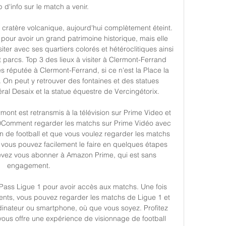
d'info sur le match a venir. 

n cratère volcanique, aujourd'hui complètement éteint. 
ur avoir un grand patrimoine historique, mais elle 
ter avec ses quartiers colorés et hétéroclitiques ainsi 
parcs. Top 3 des lieux à visiter à Clermont-Ferrand 
s réputée à Clermont-Ferrand, si ce n'est la Place la 
. On peut y retrouver des fontaines et des statues 
al Desaix et la statue équestre de Vercingétorix. 

nt est retransmis à la télévision sur Prime Video et 
0Comment regarder les matchs sur Prime Vidéo avec 
an de football et que vous voulez regarder les matchs 
vous pouvez facilement le faire en quelques étapes 
evez vous abonner à Amazon Prime, qui est sans 
engagement. 

Pass Ligue 1 pour avoir accès aux matchs. Une fois 
ts, vous pouvez regarder les matchs de Ligue 1 et 
rdinateur ou smartphone, où que vous soyez. Profitez 
ous offre une expérience de visionnage de football 