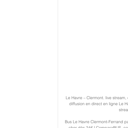
Le Havre – Clermont. live stream, d
diffusion en direct en ligne Le H
strea
Bus Le Havre Clermont-Ferrand pa
cher dès 24€ | ComparaBUS. com 