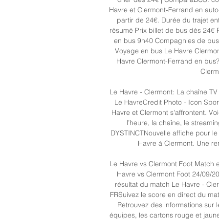
Havre et Clermont-Ferrand en autoca
partir de 24€. Durée du trajet e
résumé Prix billet de bus dès 24€ 
en bus 9h40 Compagnies de bus F
Voyage en bus Le Havre Clermon
Havre Clermont-Ferrand en bus? L
Clerm
Le Havre - Clermont: La chaîne TV 
Le HavreCredit Photo - Icon Sp
Havre et Clermont s'affrontent. Voic
l’heure, la chaîne, le stream
DYSTINCTNouvelle affiche pour le
Havre à Clermont. Une renc
Le Havre vs Clermont Foot Match e
Havre vs Clermont Foot 24/09/20
résultat du match Le Havre - Cle
FRSuivez le score en direct du mat
Retrouvez des informations sur l
équipes, les cartons rouge et jaun