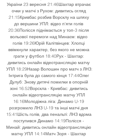
України 23 вересня 21:46Шахтар втрачає 
очки у матчі з Рухом: дивитись огляд 
21:15Кривбас розбив Ворсклу на шляху 
до вершини УПЛ: відео п'яти голів 
20:36Полісся піднімається у топ-3 після 
вольової перемоги над Минаєм: відео 
голів 19:26Юрій Калітвінцев: Хлопці 
ввімкнули характер, без якого не можна 
грати у футбол 18:40Рух - Шахтар: 
дивитись онлайн відеотрансляцію матчу 
УПЛ 18:29Назар Волошин про матч з ЛНЗ: 
Інтрига була до самого кінця 17:44Олег 
Дулуб: Знову дитячі помилки в опорній 
зоні 16:52Ворскла - Кривбас: дивитись 
онлайн відеотрансляцію матчу УПЛ 
16:16Молодіжна ліга: Динамо U-19 
розгромило ЛНЗ U-19 та інші матчі дня 
15:41Шість голів, два пенальті: ЛНЗ вдома 
поступився Динамо 14:19Полісся - 
Минай: дивитись онлайн відеотрансляцію 
матчу УПЛ 14:14Матч Зоря - Шахтар 