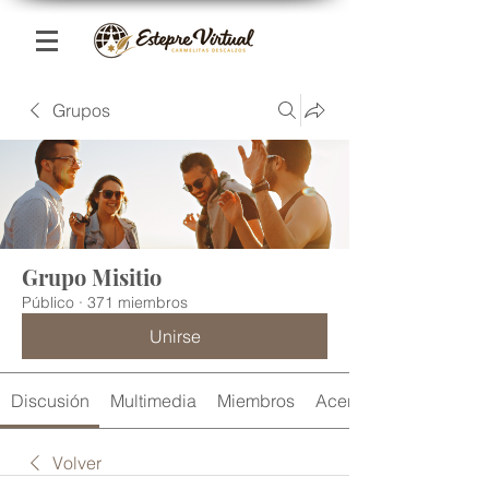
Grupos
Grupo Misitio
Público
·
371 miembros
Unirse
Discusión
Multimedia
Miembros
Acerca de
Volver