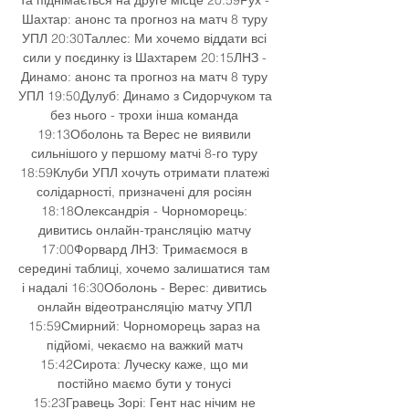
Шахтар: анонс та прогноз на матч 8 туру 
УПЛ 20:30Таллес: Ми хочемо віддати всі 
сили у поєдинку із Шахтарем 20:15ЛНЗ - 
Динамо: анонс та прогноз на матч 8 туру 
УПЛ 19:50Дулуб: Динамо з Сидорчуком та 
без нього - трохи інша команда 
19:13Оболонь та Верес не виявили 
сильнішого у першому матчі 8-го туру 
18:59Клуби УПЛ хочуть отримати платежі 
солідарності, призначені для росіян 
18:18Олександрія - Чорноморець: 
дивитись онлайн-трансляцію матчу 
17:00Форвард ЛНЗ: Тримаємося в 
середині таблиці, хочемо залишатися там 
і надалі 16:30Оболонь - Верес: дивитись 
онлайн відеотрансляцію матчу УПЛ 
15:59Смирний: Чорноморець зараз на 
підйомі, чекаємо на важкий матч 
15:42Сирота: Луческу каже, що ми 
постійно маємо бути у тонусі 
15:23Гравець Зорі: Гент нас нічим не 