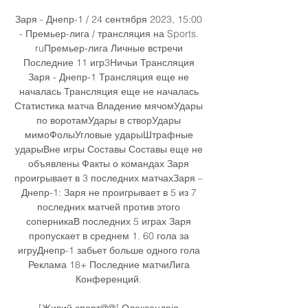
Заря - Днепр-1 / 24 сентября 2023, 15:00 
- Премьер-лига / трансляция на Sports. 
ruПремьер-лига Личные встречи 
Последние 11 игр3Ничьи Трансляция 
Заря - Днепр-1 Трансляция еще не 
началась Трансляция еще не началась 
Статистика матча Владение мячомУдары 
по воротамУдары в створУдары 
мимоФолыУгловые ударыШтрафные 
ударыВне игры Составы Составы еще не 
объявлены Факты о командах Заря 
проигрывает в 3 последних матчахЗаря – 
Днепр-1: Заря не проигрывает в 5 из 7 
последних матчей против этого 
соперникаВ последних 5 играх Заря 
пропускает в среднем 1. 60 гола за 
игруДнепр-1 забьет больше одного гола 
Реклама 18+ Последние матчиЛига 
Конференций. 

[Живий спорт@@] Олександрія 