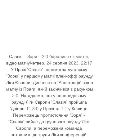
Славія – Зоря – 2:0 боролися як могли, 
відео матчуЧетвер, 24 серпня 2023, 22:17 
У Празі "Славія" перемогла луганську 
"Зорю" у першому матчі плей-офф раунду 
Ліги Європи. Дивіться на "Апострофі" відео 
матчу із Праги, який закінчився з рахунком 
2:0. Нагадаємо, що у попередньому 
раунді Ліги Європи "Славія" пройшла 
"Дніпро-1". 3:0 у Празі та 1:1 у Кошице. 
Переможець протистояння "Зоря" - 
"Славія" вийде до групового раунду Ліги 
Європи, а переможена команда 
потрапить до групи Ліги конференцій. 
