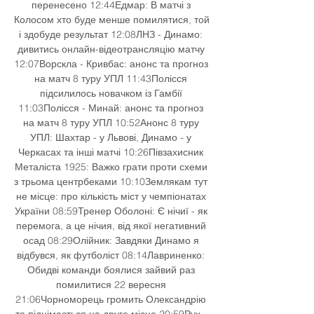
перенесено 12:44Едмар: В матчі з 
Колосом хто буде менше помилятися, той 
і здобуде результат 12:08ЛНЗ - Динамо: 
дивитись онлайн-відеотрансляцію матчу 
12:07Ворскла - Кривбас: анонс та прогноз 
на матч 8 туру УПЛ 11:43Полісся 
підсилилось новачком із Гамбії 
11:03Полісся - Минай: анонс та прогноз 
на матч 8 туру УПЛ 10:52Анонс 8 туру 
УПЛ: Шахтар - у Львові, Динамо - у 
Черкасах та інші матчі 10:26Півзахисник 
Металіста 1925: Важко грати проти схеми 
з трьома центрбеками 10:10Землякам тут 
не місце: про кількість міст у чемпіонатах 
України 08:59Тренер Оболоні: Є нічиї - як 
перемога, а це нічия, від якої негативний 
осад 08:29Олійник: Завдяки Динамо я 
відбувся, як футболіст 08:14Лавриненко: 
Обидві команди боялися зайвий раз 
помилитися 22 вересня 
21:06Чорноморець громить Олександрію 
та піднімається на друге місце 20:59Рух - 