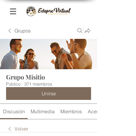
Grupos
Grupo Misitio
Público
·
371 miembros
Unirse
Discusión
Multimedia
Miembros
Acerca de
Volver