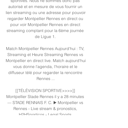
sportives. Nous ne sommes donc pas 
autorisé et en mesure de vous fournir un 
lien streaming ou une adresse pour pouvoir 
regarder Montpellier Rennes en direct ou 
pour voir Montpellier Rennes en direct 
streaming comptant pour la 6ème journée 
de Ligue 1. 

Match Montpellier Rennes Aujourd'hui : TV, 
Streaming et Heure Streaming Rennes vs 
Montpellier en direct live. Match aujourd'hui 
vous donne l'agenda, l'horaire et le 
diffuseur télé pour regarder la rencontre 
Rennes ...

[[TÉLÉVISION SPORTIVE>>>>]] 
Montpellier Stade Rennes il y a 28 minutes 
— STADE RENNAIS F. C. ▶️ Montpellier vs 
Rennes - Live stream & pronostics, 
H2HSporticos - Legal Sports 
StreamsSuivez toute l'action des plus ...
