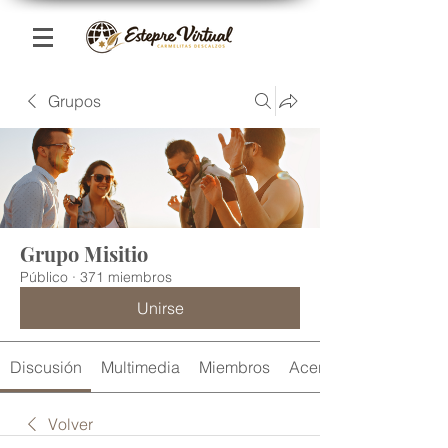
Grupos
Grupo Misitio
Público
·
371 miembros
Unirse
Discusión
Multimedia
Miembros
Acerca de
Volver