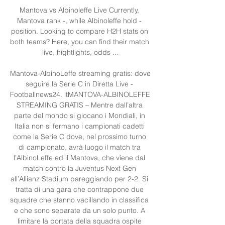
Mantova vs Albinoleffe Live Currently, 
Mantova rank -, while Albinoleffe hold - 
position. Looking to compare H2H stats on 
both teams? Here, you can find their match 
live, hightlights, odds ...

Mantova-AlbinoLeffe streaming gratis: dove 
seguire la Serie C in Diretta Live - 
Footballnews24. itMANTOVA-ALBINOLEFFE 
STREAMING GRATIS – Mentre dall’altra 
parte del mondo si giocano i Mondiali, in 
Italia non si fermano i campionati cadetti 
come la Serie C dove, nel prossimo turno 
di campionato, avrà luogo il match tra 
l’AlbinoLeffe ed il Mantova, che viene dal 
match contro la Juventus Next Gen 
all’Allianz Stadium pareggiando per 2-2. Si 
tratta di una gara che contrappone due 
squadre che stanno vacillando in classifica 
e che sono separate da un solo punto. A 
limitare la portata della squadra ospite 