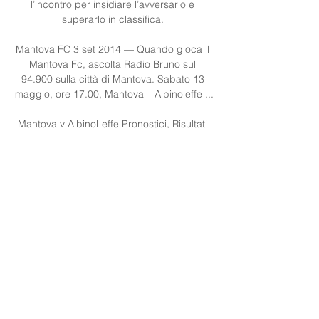
l’incontro per insidiare l’avversario e 
superarlo in classifica. 

Mantova FC 3 set 2014 — Quando gioca il 
Mantova Fc, ascolta Radio Bruno sul 
94.900 sulla città di Mantova. Sabato 13 
maggio, ore 17.00, Mantova – Albinoleffe ...

Mantova v AlbinoLeffe Pronostici, Risultati 
in Diretta e Live Mantova vs AlbinoLeffe | 
24.09.2023 | Calcio ➤ Serie C, Gruppo A, 
Italia | ⚡ Pronostici Scommesse e Migliori 
quote ⭐ Risultati in diretta ✔️ Statistiche ...
0
0
Write a comment...