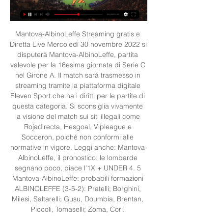
Mantova-AlbinoLeffe Streaming gratis e 
Diretta Live Mercoledì 30 novembre 2022 si 
disputerà Mantova-AlbinoLeffe, partita 
valevole per la 16esima giornata di Serie C 
nel Girone A. Il match sarà trasmesso in 
streaming tramite la piattaforma digitale 
Eleven Sport che ha i diritti per le partite di 
questa categoria. Si sconsiglia vivamente 
la visione del match sui siti illegali come 
Rojadirecta, Hesgoal, Vipleague e 
Socceron, poiché non conformi alle 
normative in vigore. Leggi anche: Mantova-
AlbinoLeffe, il pronostico: le lombarde 
segnano poco, piace l’1X + UNDER 4. 5 
Mantova-AlbinoLeffe: probabili formazioni 
ALBINOLEFFE (3-5-2): Pratelli; Borghini, 
Milesi, Saltarelli; Gușu, Doumbia, Brentan, 
Piccoli, Tomaselli; Zoma, Cori. 
