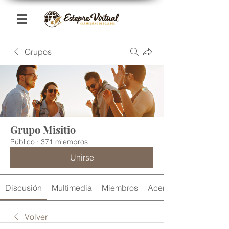
Grupos
Grupo Misitio
Público
·
371 miembros
Unirse
Discusión
Multimedia
Miembros
Acerca de
Volver