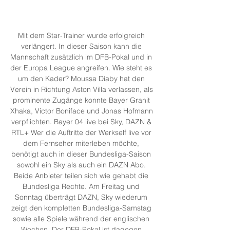
Mit dem Star-Trainer wurde erfolgreich 
verlängert. In dieser Saison kann die 
Mannschaft zusätzlich im DFB-Pokal und in 
der Europa League angreifen. Wie steht es 
um den Kader? Moussa Diaby hat den 
Verein in Richtung Aston Villa verlassen, als 
prominente Zugänge konnte Bayer Granit 
Xhaka, Victor Boniface und Jonas Hofmann 
verpflichten. Bayer 04 live bei Sky, DAZN & 
RTL+ Wer die Auftritte der Werkself live vor 
dem Fernseher miterleben möchte, 
benötigt auch in dieser Bundesliga-Saison 
sowohl ein Sky als auch ein DAZN Abo. 
Beide Anbieter teilen sich wie gehabt die 
Bundesliga Rechte. Am Freitag und 
Sonntag überträgt DAZN, Sky wiederum 
zeigt den kompletten Bundesliga-Samstag 
sowie alle Spiele während der englischen 
Wochen. Der DFB-Pokal ist dagegen 