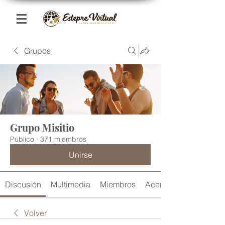
Grupos
Grupo Misitio
Público
·
371 miembros
Unirse
Discusión
Multimedia
Miembros
Acerca de
Volver