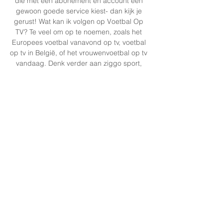
die met een abonement en account een 
gewoon goede service kiest- dan kijk je 
gerust! Wat kan ik volgen op Voetbal Op 
TV? Te veel om op te noemen, zoals het 
Europees voetbal vanavond op tv, voetbal 
op tv in België, of het vrouwenvoetbal op tv 
vandaag. Denk verder aan ziggo sport, 
sport voetbal, Europa League, Champions 
league en de Premier League. 

Най-добрите онлайн казина с 
paysafecard The TV, live streaming and 
radio listings are legal broadcasts of Club 
Brugge Union Saint Gilloise vs Club Brugge 
live score and live streaming on June ...

Cercle Brugge live stream, fixtures on TV 
Cercle Brugge today football fixtures, live 
streams, statistics, tables and results.