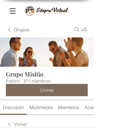
Grupos
Grupo Misitio
Público
·
371 miembros
Unirse
Discusión
Multimedia
Miembros
Acerca de
Volver