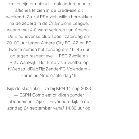
kraker zijn er natuurlijk ook andere mooie 
affiches te zien in de Eredivisie dit 
weekend. Zo zal PSV zich willen herpakken 
na de zeperd in de Champions League, 
waarin met 4-0 werd verloren van Arsenal. 
De Eindhovense club speelt zaterdag om 
20. 00 uur tegen Almere City FC. AZ en FC 
Twente nemen het zondag om 16. 45 uur 
op tegen respectievelijk PEC Zwolle en 
RKC Waalwijk. Het Eredivisie-voetbal op 
tvWedstrijdDagTijdZenderFC Volendam - 
Heracles AlmeloZaterdag16. 

Kijk de klassieker live bij KPN 11 sep 2023 
— ESPN Compleet of kijken zonder 
abonnement. Ajax – Feyenoord kijk je op 
zondag 24 september vanaf 14.30 uur op 
ESPN2, te vinden op kanaal 222 ...

Livestream Ajax - Feyenoord Kijken: Gratis 
live Vandaag + Mis niks en bekijk hier de 