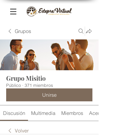
Grupos
Grupo Misitio
Público
·
371 miembros
Unirse
Discusión
Multimedia
Miembros
Acerca de
Volver