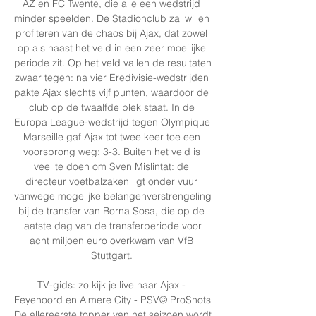
AZ en FC Twente, die alle een wedstrijd 
minder speelden. De Stadionclub zal willen 
profiteren van de chaos bij Ajax, dat zowel 
op als naast het veld in een zeer moeilijke 
periode zit. Op het veld vallen de resultaten 
zwaar tegen: na vier Eredivisie-wedstrijden 
pakte Ajax slechts vijf punten, waardoor de 
club op de twaalfde plek staat. In de 
Europa League-wedstrijd tegen Olympique 
Marseille gaf Ajax tot twee keer toe een 
voorsprong weg: 3-3. Buiten het veld is 
veel te doen om Sven Mislintat: de 
directeur voetbalzaken ligt onder vuur 
vanwege mogelijke belangenverstrengeling 
bij de transfer van Borna Sosa, die op de 
laatste dag van de transferperiode voor 
acht miljoen euro overkwam van VfB 
Stuttgart. 

TV-gids: zo kijk je live naar Ajax - 
Feyenoord en Almere City - PSV© ProShots 
De allereerste topper van het seizoen wordt 