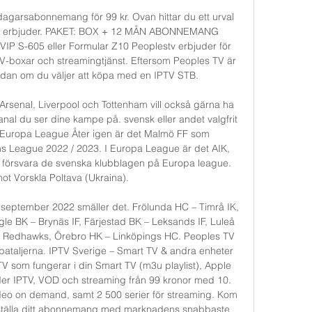
agarsabonnemang för 99 kr. Ovan hittar du ett urval 
a vi erbjuder. PAKET: BOX + 12 MÅN ABONNEMANG 
P S-605 eller Formular Z10 Peoplestv erbjuder för 
boxar och streamingtjänst. Eftersom Peoples TV är 
lådan om du väljer att köpa med en IPTV STB. 

rsenal, Liverpool och Tottenham vill också gärna ha 
anal du ser dine kampe på. svensk eller andet valgfrit 
Europa League Åter igen är det Malmö FF som 
s League 2022 / 2023. I Europa League är det AIK, 
försvara de svenska klubblagen på Europa league. 
mot Vorskla Poltava (Ukraina). 

 september 2022 smäller det. Frölunda HC – Timrå IK, 
e BK – Brynäs IF, Färjestad BK – Leksands IF, Luleå 
ö Redhawks, Örebro HK – Linköpings HC. Peoples TV 
ataljerna. IPTV Sverige – Smart TV & andra enheter 
 som fungerar i din Smart TV (m3u playlist), Apple 
uder IPTV, VOD och streaming från 99 kronor med 10. 
deo on demand, samt 2 500 serier för streaming. Kom 
ställa ditt abonnemang med marknadens snabbaste 