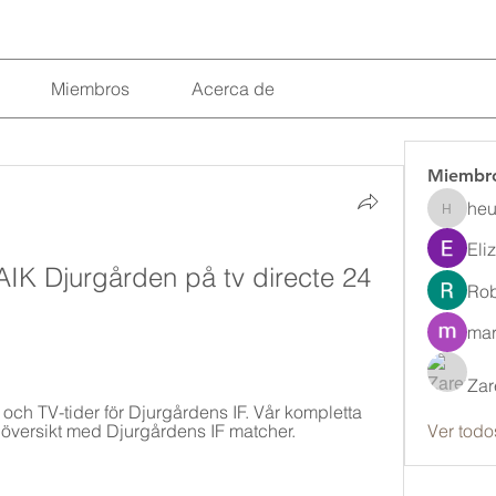
Miembros
Acerca de
Miembr
heu
heulwenl
Eli
K Djurgården på tv directe 24 
Rob
mar
Zar
och TV-tider för Djurgårdens IF. Vår kompletta 
 översikt med Djurgårdens IF matcher.
Ver todo