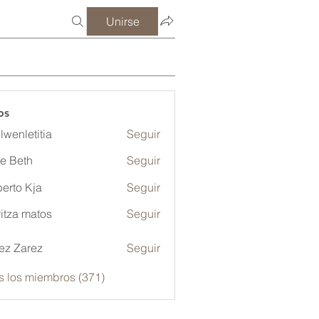
Unirse
os
lwenletitia
Seguir
etitia
ze Beth
Seguir
erto Kja
Seguir
itza matos
Seguir
ez Zarez
Seguir
s los miembros (371)