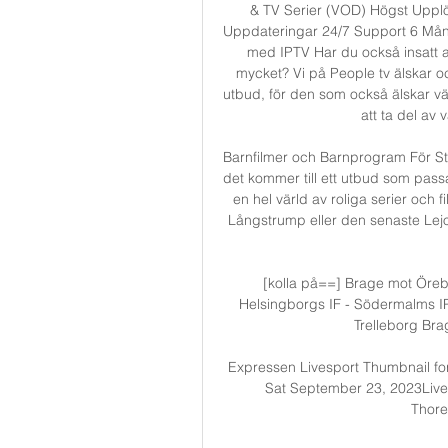
& TV Serier (VOD) Högst Upplö
Uppdateringar 24/7 Support 6 Mån
med IPTV Har du också insatt att 
mycket? Vi på People tv älskar ock
utbud, för den som också älskar värld
att ta del av
Barnfilmer och Barnprogram För St
det kommer till ett utbud som passar
en hel värld av roliga serier och f
Långstrump eller den senaste Lejon
[kolla på==] Brage mot Öreb
Helsingborgs IF - Södermalms IP 
Trelleborg Brag
Expressen Livesport Thumbnail fo
Sat September 23, 2023Live
Thore