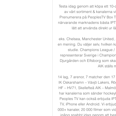
Testa idag genom att köpa ett 10-d
av vårt sortiment & kanalern
Prenumerera på PeoplesTV Box TVI
närvarande marknadens bästa IPTV-
lätt att använda direkt ur 
eks. Chelsea, Manchester United, A
en mening. Du väljer selv, hvilken k
studie. Champions League / 
representerar Sverige i Champion
Djurgården och Elfsborg som ska 
AIK ställs 
14 lag, 7 arenor, 7 matcher den 17
IK Oskarshamn – Växjö Lakers, Rögl
HF – HV71, Skellefteå AIK – Malm
har kanalerna som sänder hockeyb
Peoples TV kan också erbjuda IPTV
TV, iPhone eller Android. Vi erbj
000+ kanaler, 20 000 filmer som vi
igång snabbt idag genom att be