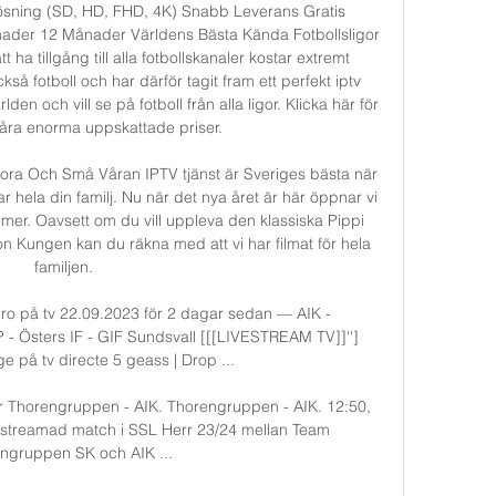
sning (SD, HD, FHD, 4K) Snabb Leverans Gratis 
ader 12 Månader Världens Bästa Kända Fotbollsligor 
ha tillgång till alla fotbollskanaler kostar extremt 
så fotboll och har därför tagit fram ett perfekt iptv 
en och vill se på fotboll från alla ligor. Klicka här för 
 våra enorma uppskattade priser. 

ora Och Små Våran IPTV tjänst är Sveriges bästa när 
 hela din familj. Nu när det nya året är här öppnar vi 
ilmer. Oavsett om du vill uppleva den klassiska Pippi 
 Kungen kan du räkna med att vi har filmat för hela 
familjen. 

ro på tv 22.09.2023 för 2 dagar sedan — AIK - 
- Östers IF - GIF Sundsvall [[[LIVESTREAM TV]]''] 
e på tv directe 5 geass | Drop ...

r Thorengruppen - AIK. Thorengruppen - AIK. 12:50, 
streamad match i SSL Herr 23/24 mellan Team 
ngruppen SK och AIK ...