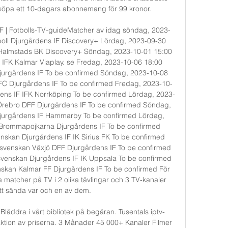
köpa ett 10-dagars abonnemang för 99 kronor. 

F | Fotbolls-TV-guideMatcher av idag söndag, 2023-
boll Djurgårdens IF Discovery+ Lördag, 2023-09-30 
 Halmstads BK Discovery+ Söndag, 2023-10-01 15:00 
IFK Kalmar Viaplay. se Fredag, 2023-10-06 18:00 
urgårdens IF To be confirmed Söndag, 2023-10-08 
FC Djurgårdens IF To be confirmed Fredag, 2023-10-
ens IF IFK Norrköping To be confirmed Lördag, 2023-
rebro DFF Djurgårdens IF To be confirmed Söndag, 
jurgårdens IF Hammarby To be confirmed Lördag, 
Brommapojkarna Djurgårdens IF To be confirmed 
nskan Djurgårdens IF IK Sirius FK To be confirmed 
venskan Växjö DFF Djurgårdens IF To be confirmed 
venskan Djurgårdens IF IK Uppsala To be confirmed 
skan Kalmar FF Djurgårdens IF To be confirmed För 
matcher på TV i 2 olika tävlingar och 3 TV-kanaler 
t sända var och en av dem. 

läddra i vårt bibliotek på begäran. Tusentals iptv-
raktion av priserna. 3 Månader 45 000+ Kanaler Filmer 