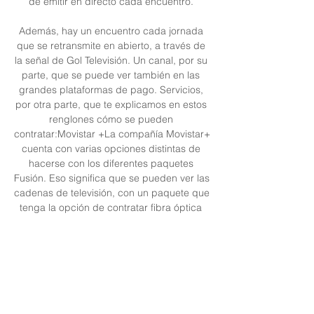
de emitir en directo cada encuentro. 

Además, hay un encuentro cada jornada 
que se retransmite en abierto, a través de 
la señal de Gol Televisión. Un canal, por su 
parte, que se puede ver también en las 
grandes plataformas de pago. Servicios, 
por otra parte, que te explicamos en estos 
renglones cómo se pueden 
contratar:Movistar +La compañía Movistar+ 
cuenta con varias opciones distintas de 
hacerse con los diferentes paquetes 
Fusión. Eso significa que se pueden ver las 
cadenas de televisión, con un paquete que 
tenga la opción de contratar fibra óptica 
para casa. 

Unión Deportiva Las Palmas ... Palmas vs 
Granada CF | UD Las Palmas. Resúmenes 
Temporada 2023-2024. Resúmenes 
Temporada 2023-2024 · 3:02 · Resumen de 
Sevilla FC vs UD Las Palmas (1-0) | UD ...