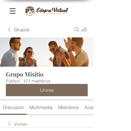
Grupos
Grupo Misitio
Público
·
371 miembros
Unirse
Discusión
Multimedia
Miembros
Acerca de
Volver