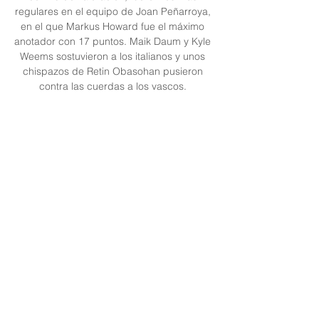
regulares en el equipo de Joan Peñarroya, 
en el que Markus Howard fue el máximo 
anotador con 17 puntos. Maik Daum y Kyle 
Weems sostuvieron a los italianos y unos 
chispazos de Retin Obasohan pusieron 
contra las cuerdas a los vascos. 

Últimas noticias sobre Baskonia en La 
previa de Paco Basanta: Baskonia vs 
Breogán. 29/abr./23 20:10. Sergi directo el 
Baskonia-Breogán · Mahalbasic, en el 
partido ante el Baskonia. VICTORIA ...

Entradas Real Madrid Baloncesto | Web 
Oficial Compra tus entradas para ver al 
Real Madrid Baloncesto en la Web Oficial 
del Club. ¡Vive la emoción del partido en el 
propio estadio!