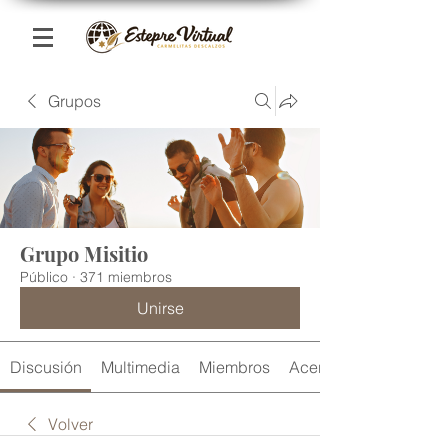
Grupos
Grupo Misitio
Público
·
371 miembros
Unirse
Discusión
Multimedia
Miembros
Acerca de
Volver