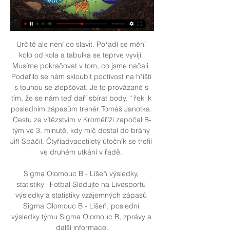
Určitě ale není co slavit. Pořadí se mění 
kolo od kola a tabulka se teprve vyvíjí. 
Musíme pokračovat v tom, co jsme načali. 
Podařilo se nám skloubit poctivost na hřišti 
s touhou se zlepšovat. Je to provázané s 
tím, že se nám teď daří sbírat body, “ řekl k 
posledním zápasům trenér Tomáš Janotka. 
Cestu za vítězstvím v Kroměříži započal B-
tým ve 3. minutě, kdy míč dostal do brány 
Jiří Spáčil. Čtyřiadvacetiletý útočník se trefil 
ve druhém utkání v řadě. 

Sigma Olomouc B - Líšeň výsledky, 
statistiky | Fotbal Sledujte na Livesportu 
výsledky a statistiky vzájemných zápasů 
Sigma Olomouc B - Líšeň, poslední 
výsledky týmu Sigma Olomouc B, zprávy a 
další informace.
