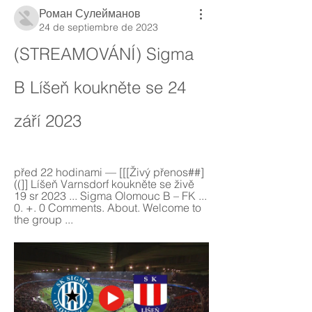
Роман Сулейманов
24 de septiembre de 2023
(STREAMOVÁNÍ) Sigma 
B Líšeň koukněte se 24 
září 2023
před 22 hodinami — [[[Živý přenos##]
((]] Líšeň Varnsdorf koukněte se živě 
19 sr 2023 ... Sigma Olomouc B – FK ... 
0. +. 0 Comments. About. Welcome to 
the group ...