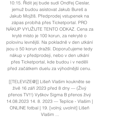
10:15. Řídit jej bude sudí Ondřej Cieslar, 
jemuž budou asistovat Jakub Bureš a 
Jakub Mojžíš. Předprodej vstupenek na 
zápas probíhá přes Ticketportal. PRO 
NÁKUP VYUŽIJTE TENTO ODKAZ. Cena za 
kryté místo je 100 korun, za nekryté o 
polovinu levnější. Na pokladně v den utkání 
jsou o 50 korun dražší. Doporučujeme tedy 
nákup v předprodeji, nebo v den utkání 
přes Ticketportal, kde budou i v neděli 
před začátkem duelu za výhodnější cenu. 

[[TELEVIZE@]] Líšeň Vlašim koukněte se 
živě 16 září 2023 před 8 dny — (Živý 
přenos TV!!) Vyškov Sigma B přenos živý 
14.08.2023 14. 8. 2023 — Teplice - Vlašim | 
ONLINE fotbal | 19. [volný, uvolnit] Líšeň 
Vlašim ...