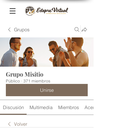
Grupos
Grupo Misitio
Público
·
371 miembros
Unirse
Discusión
Multimedia
Miembros
Acerca de
Volver