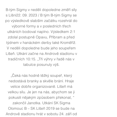
B-tým Sigmy v neděli dopoledne změří síly 
s Líšní22. 09. 2023 / B tým B-tým Sigmy se 
po výsledkově slabším začátku rozehrál do 
výborné formy a v posledních třech 
utkáních bodoval naplno. Výsledkem 2:1 
zdolal postupně Opavu, Příbram a před 
týdnem v hanáckém derby také Kroměříž. 
V neděli dopoledne bude jeho soupeřem 
Líšeň. Utkání začne na Andrově stadionu v 
tradičních 10:15. „Tři výhry v řadě nás v 
tabulce posunuly výš. 

„Čeká nás hodně těžký soupeř, který 
nedostává branky a skvěle brání. Hraje 
velice dobře organizovaně. Líšeň má 
velkou sílu. Je jen na nás, abychom se ji 
pokusili nějakým způsobem překonat, “ 
zakončil Janotka. Utkání SK Sigma 
Olomouc B – SK Líšeň 2019 se bude na 
Andrově stadionu hrát v sobotu 24. září od 