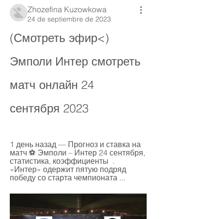
Zhozefina Kuzowkowa
24 de septiembre de 2023
(Смотреть эфир<) 
Эмполи Интер смотреть 
матч онлайн 24 
сентября 2023
1 день назад — Прогноз и ставка на 
матч ⚽ Эмполи – Интер 24 сентября, 
статистика, коэффициенты  . 
«Интер» одержит пятую подряд 
победу со старта чемпионата ...