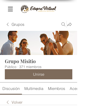
Grupos
Grupo Misitio
Público
·
371 miembros
Unirse
Discusión
Multimedia
Miembros
Acerca de
Volver