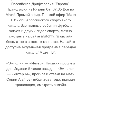
Российская Дрифт серия "Европа". 
Трансляция из Рязани 6+. 07:05 Все на 
Матч! Прямой эфир. Прямой эфир "Матч 
ТВ" - общероссийского спортивного 
канала Все главные события футбола, 
хоккея и других видов спорта, можно 
смотреть на сайте matchtv. ru онлайн 
бесплатно в высоком качестве. На сайте 
доступна актуальная программа передач 
канала "Матч ТВ". 

«Эмполи» — «Интер». Никаких проблем 
для Индзаги 5 часов назад — «Эмполи» 
— «Интер М», прогноз и ставки на матч 
Серии А 24 сентября 2023 года, прямая 
трансляция, смотреть онлайн.
0
0