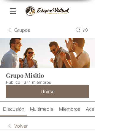
Grupos
Grupo Misitio
Público
·
371 miembros
Unirse
Discusión
Multimedia
Miembros
Acerca de
Volver