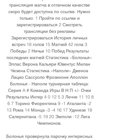
трансляция матча в отличном качестве 
скоро будет доступна по ссылке. Нужно 
только: 1 Пройти по ссылке и 
зарегистрироваться 2 Смотреть 
трансляции без рекламы 
Зарегистрироваться История личных 
встреч 18 голов 15 Матчей 42 гола 3 
Победы 2 Ничьи 10 Побед Результаты 
последних матчей Статистика «Болонья» 
Эллас Верона Кальяри Ювентус Милан 
Чезена Статистика «Наполи» Дженоа 
Лацио Сассуоло Фрозиноне Аполлон 
Болонья - Наполи турнирная таблица: 
Серия A # Команда Игры В Н П +/- Очки 
Результаты Интер 4 0 12 5 3 Лечче 11 10 8 
6 7 Торино Фиорентина 9 -1 Аталанта -2 
13 Рома 14 Монца -3 -4 16 17 Удинезе 18 
Салернитана -5 19 20 Эмполи -12 Лига 
Чемпионов. 

Болонья провернула парочку интересных 