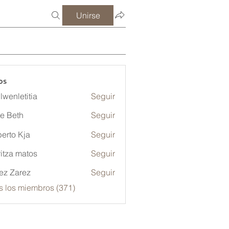
Unirse
os
lwenletitia
Seguir
etitia
ze Beth
Seguir
erto Kja
Seguir
itza matos
Seguir
ez Zarez
Seguir
s los miembros (371)