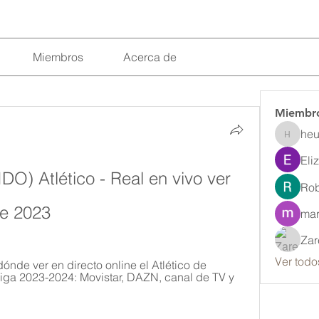
Miembros
Acerca de
Miembr
heu
heulwenl
Eli
) Atlético - Real en vivo ver 
Rob
re 2023
mar
Zar
Ver todo
de ver en directo online el Atlético de 
iga 2023-2024: Movistar, DAZN, canal de TV y 