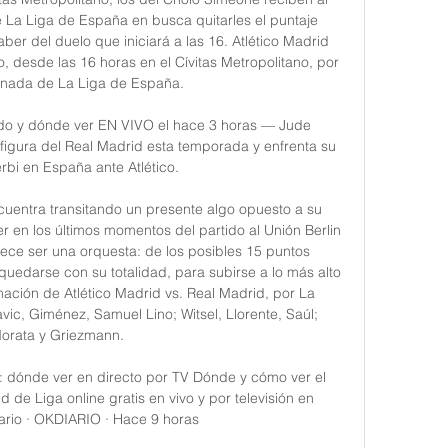
 La Liga de España en busca quitarles el puntaje 
er del duelo que iniciará a las 16. Atlético Madrid 
 desde las 16 horas en el Cívitas Metropolitano, por 
ornada de La Liga de España. 

ndo y dónde ver EN VIVO el hace 3 horas — Jude 
figura del Real Madrid esta temporada y enfrenta su 
rbi en España ante Atlético.

cuentra transitando un presente algo opuesto a su 
er en los últimos momentos del partido al Unión Berlin 
ce ser una orquesta: de los posibles 15 puntos 
uedarse con su totalidad, para subirse a lo más alto 
ación de Atlético Madrid vs. Real Madrid, por La 
ic, Giménez, Samuel Lino; Witsel, Llorente, Saúl; 
orata y Griezmann. 

: dónde ver en directo por TV Dónde y cómo ver el 
 de Liga online gratis en vivo y por televisión en 
ario · OKDIARIO · Hace 9 horas
