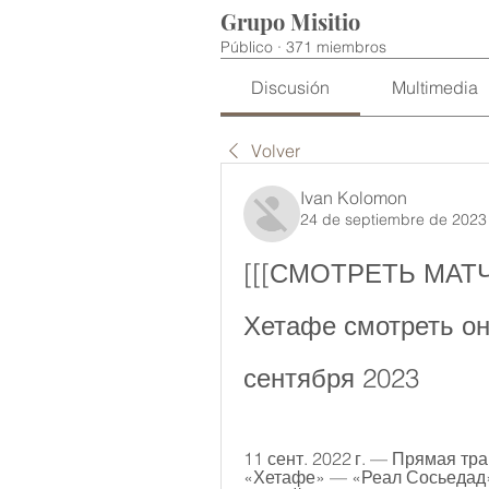
Grupo Misitio
Público
·
371 miembros
Discusión
Multimedia
Volver
Ivan Kolomon
24 de septiembre de 2023
[[[СМОТРЕТЬ МАТЧ]
Хетафе смотреть он
сентября 2023
11 сент. 2022 г. — Прямая тр
«Хетафе» — «Реал Сосьедад» 