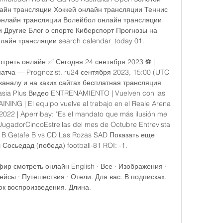
айн трансляции Хоккей онлайн трансляции Теннис 
онлайн трансляции Волейбол онлайн трансляции 
 Другие Блог о спорте Киберспорт Прогнозы на 
айн трансляции search calendar_today 01. 

реть онлайн ✅ Сегодня 24 сентября 2023 ⚽ | 
тча — Prognozist. ru24 сентября 2023, 15:00 (UTC 
каналу и на каких сайтах бесплатная трансляция 
asia Plus Видео ENTRENAMIENTO | Vuelven con las 
INING | El equipo vuelve al trabajo en el Reale Arena 
22 | Aperribay: "Es el mandato que más ilusión me 
ugadorCincoEstrellas​​ del mes de Octubre Entrevista 
e B Getafe B vs CD Las Rozas SAD Показать еще 
Сосьедад (победа) football-81 ROI: -1. 

р смотреть онлайн English · Все · Изображения · 
Рейсы · Путешествия · Отели. Для вас. В подписках. 
ок воспроизведения. Длина.