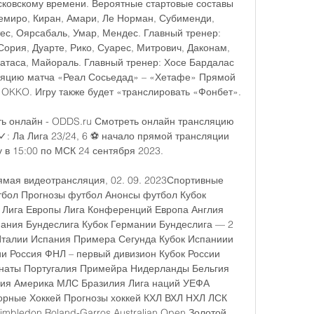
осковскому времени. Вероятные стартовые составы 
емиро, Киран, Амари, Ле Норман, Субименди, 
ес, Оярсабаль, Умар, Мендес. Главный тренер: 
ория, Дуарте, Рико, Суарес, Митрович, Даконам, 
атаса, Майораль. Главный тренер: Хосе Бардалас 
яцию матча «Реал Сосьедад» – «Хетафе» Прямой 
OKKO. Игру также будет «транслировать «Фонбет». 

ь онлайн - ODDS.ru Смотреть онлайн трансляцию 
✓: Ла Лига 23/24, 6 ⚽ начало прямой трансляции 
 в 15:00 по МСК 24 сентября 2023.

мая видеотрансляция, 02. 09. 2023Спортивные 
бол Прогнозы футбол Анонсы футбол Кубок 
 Лига Европы Лига Конференций Европа Англия 
ния Бундеслига Кубок Германии Бундеслига — 2 
Италии Испания Примера Сегунда Кубок Испаниии 
и Россия ФНЛ – первый дивизион Кубок России 
наты Португалия Примейра Нидерланды Бельгия 
ия Америка МЛС Бразилия Лига наций УЕФА 
рные Хоккей Прогнозы хоккей КХЛ ВХЛ НХЛ ЛСК 
mbledon Roland-Garros Australian Open Золотой 