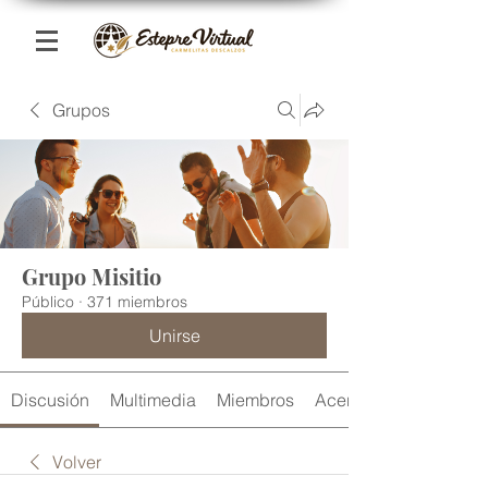
Grupos
Grupo Misitio
Público
·
371 miembros
Unirse
Discusión
Multimedia
Miembros
Acerca de
Volver