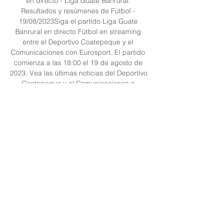
en directo - Liga Guate Banrural: 
Resultados y resúmenes de Fútbol - 
19/08/2023Siga el partido Liga Guate 
Banrural en directo Fútbol en streaming 
entre el Deportivo Coatepeque y el 
Comunicaciones con Eurosport. El partido 
comienza a las 18:00 el 19 de agosto de 
2023. Vea las últimas noticias del Deportivo 
Coatepeque y el Comunicaciones e 
infórmese de lo último de Liga Guate 
Banrural Clasificaciones, Resultados, 
Máximos realizadores y Ganadores 
previos. Los aficionados a Fútbol pueden 
leer los titulares de las noticias de última 
hora de Fútbol, entrevistas, comentarios de 
expertos y ver repeticiones gratis. 

Tigo Sports Guatemala | Portada Disfruta 
de tus partidos y torneos favoritos con Tigo 
Sports. Vive los mejores partidos de Fútbol 
Nacional de Guatemala ¡EN VIVO!