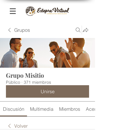
Grupos
Grupo Misitio
Público
·
371 miembros
Unirse
Discusión
Multimedia
Miembros
Acerca de
Volver