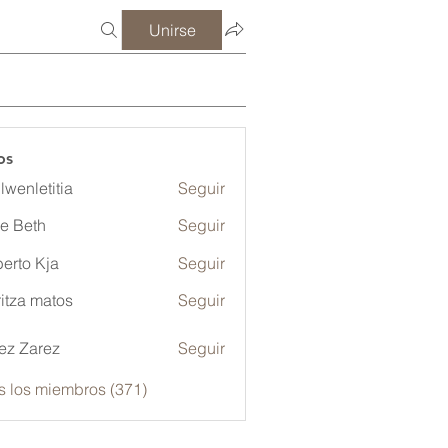
Unirse
os
lwenletitia
Seguir
etitia
ze Beth
Seguir
erto Kja
Seguir
itza matos
Seguir
ez Zarez
Seguir
s los miembros (371)