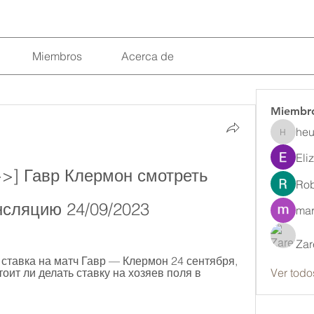
Miembros
Acerca de
Miembr
heu
heulwenl
Eli
 Гавр Клермон смотреть 
Rob
нсляцию 24/09/2023
mar
Zar
ставка на матч Гавр — Клермон 24 сентября, 
ит ли делать ставку на хозяев поля в 
Ver todo