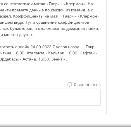
 со cтатистикой матча «Гавр» - «Клермон». На 
айти прематч данные по каждой из команд, а с 
аздел. Коэффициенты на матч «Гавр» - «Клермон» 
айшем виде. Тут и сравнение коэффициентов 
льных букмекеров, и отслеживание движения линии, 
и многое другое. 

отреть онлайн 24.09.2023 7 часов назад — Гавр - 
тина. 16:00. Аталанта - Кальяри. 16:00. Нафтан - 
рдабасы - Астана. 16:30. Зенит - ...
0 comentarios