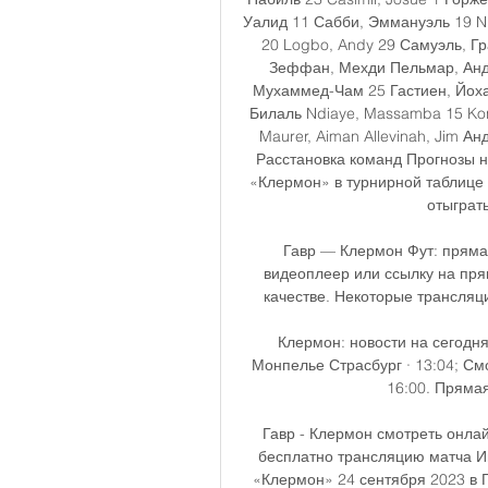
Уалид 11 Сабби, Эммануэль 19 N'
20 Logbo, Andy 29 Самуэль, Гр
Зеффан, Мехди Пельмар, Анди
Мухаммед-Чам 25 Гастиен, Йоха
Билаль Ndiaye, Massamba 15 Kon
Maurer, Aiman Allevinah, Jim 
Расстановка команд Прогнозы н
«Клермон» в турнирной таблице 
отыграть
Гавр — Клермон Фут: пряма
видеоплеер или ссылку на пр
качестве. Некоторые трансляци
Клермон: новости на сегодн
Монпелье Страсбург · 13:04; См
16:00. Прямая
Гавр - Клермон смотреть онлай
бесплатно трансляцию матча Ин
«Клермон» 24 сентября 2023 в Г