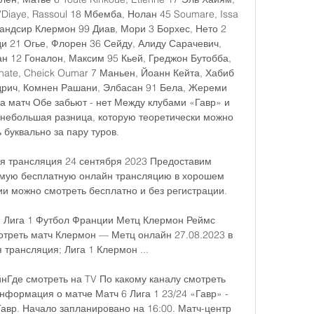
Diaye, Rassoul 18 Мбемба, Нолан 45 Soumare, Issa 
андсир Клермон 99 Диав, Мори 3 Борхес, Нето 2 
 21 Огье, Флорен 36 Сейду, Алиду Сарачевич, 
н 12 Гоналон, Максим 95 Кьей, Греджон Бутобба, 
ate, Cheick Oumar 7 Маньен, Йоанн Кейта, Хабиб 
Андрич, Комнен Рашани, Элбасан 91 Бела, Жереми 
а матч Обе забьют - нет Между клубами «Гавр» и 
небольшая разница, которую теоретически можно 
 буквально за пару туров. 

я трансляция 24 сентября 2023 Предоставим 
ямую бесплатную онлайн трансляцию в хорошем 
и можно смотреть бесплатно и без регистрации.

я Лига 1 Футбол Франции Метц Клермон Реймс 
отреть матч Клермон — Метц онлайн 27.08.2023 в 
 трансляция; Лига 1 Клермон ...

нГде смотреть на TV По какому каналу смотреть 
формация о матче Матч 6 Лига 1 23/24 «Гавр» - 
авр. Начало запланировано на 16:00. Матч-центр 