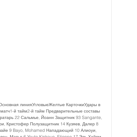
Основная линияУгловыеЖелтые КарточкиУдары в 
атч1-й тайм2-й тайм Предварительные составы 
Вратарь 22 Сальмье, Йоанн Защитник 93 Sangante, 
ри, Кристофер Полузащитник 14 Кузяев, Далер 8 
дулайе 9 Bayo, Mohamed Нападающий 10 Алиоуи, 
лен, Матье 6 Youte Kinkoue, Etienne 17 Эль Хайям, 