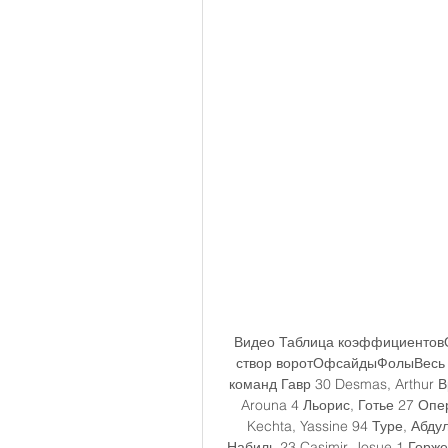
Видео Таблица коэффициентов
створ воротОфсайдыФолыВесь м
команд Гавр 30 Desmas, Arthur 
Arouna 4 Льорис, Готье 27 Опе
Kechta, Yassine 94 Туре, Аб
Набиль 23 Casimir, Josue 1 Горже