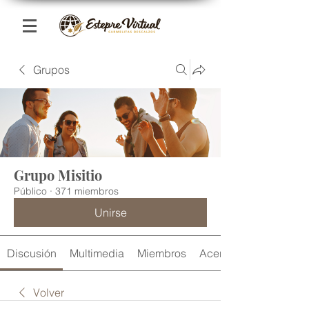
Grupos
Grupo Misitio
Público
·
371 miembros
Unirse
Discusión
Multimedia
Miembros
Acerca de
Volver