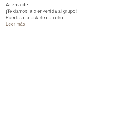
Acerca de
¡Te damos la bienvenida al grupo!
Puedes conectarte con otro
...
Leer más
Miembros
heulwenletitia
Seguir
heulwenletitia
Elize Beth
Seguir
Roberto Kja
Seguir
maritza matos
Seguir
Zarez Zarez
Seguir
Ver todos los miembros (371)