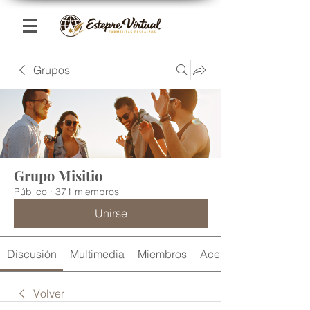
Grupos
Grupo Misitio
Público
·
371 miembros
Unirse
Discusión
Multimedia
Miembros
Acerca de
Volver