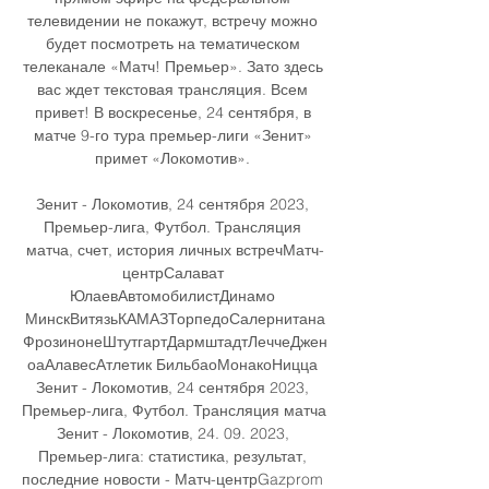
телевидении не покажут, встречу можно 
будет посмотреть на тематическом 
телеканале «Матч! Премьер». Зато здесь 
вас ждет текстовая трансляция. Всем 
привет! В воскресенье, 24 сентября, в 
матче 9-го тура премьер-лиги «Зенит» 
примет «Локомотив». 

Зенит - Локомотив, 24 сентября 2023, 
Премьер-лига, Футбол. Трансляция 
матча, счет, история личных встречМатч-
центрСалават 
ЮлаевАвтомобилистДинамо 
МинскВитязьКАМАЗТорпедоСалернитана
ФрозинонеШтутгартДармштадтЛеччеДжен
оаАлавесАтлетик БильбаоМонакоНицца 
Зенит - Локомотив, 24 сентября 2023, 
Премьер-лига, Футбол. Трансляция матча 
Зенит - Локомотив, 24. 09. 2023, 
Премьер-лига: статистика, результат, 
последние новости - Матч-центрGazprom 