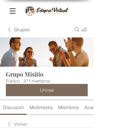
Grupos
Grupo Misitio
Público
·
371 miembros
Unirse
Discusión
Multimedia
Miembros
Acerca de
Volver