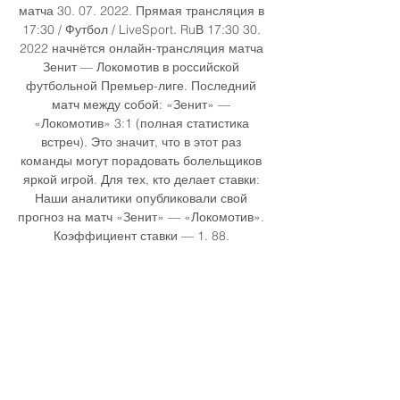
матча 30. 07. 2022. Прямая трансляция в 
17:30 / Футбол / LiveSport. RuВ 17:30 30. 
2022 начнётся онлайн-трансляция матча 
Зенит — Локомотив в российской 
футбольной Премьер-лиге. Последний 
матч между собой: «Зенит» — 
«Локомотив» 3:1 (полная статистика 
встреч). Это значит, что в этот раз 
команды могут порадовать болельщиков 
яркой игрой. Для тех, кто делает ставки: 
Наши аналитики опубликовали свой 
прогноз на матч «Зенит» — «Локомотив». 
Коэффициент ставки — 1. 88. 

21Угадали счет0%0Угадали 
разницу0%0Угадали результат1. 67%2Не 
угадали98. 33%118"Угадали" 
наоборот15%18Прогнозов еще нет либо 
они были удаленыСтатистика 
встреч:зенит vs Локомотив: 15 окт 
2021Группа Б. Локомотив — зенит3:0 13 