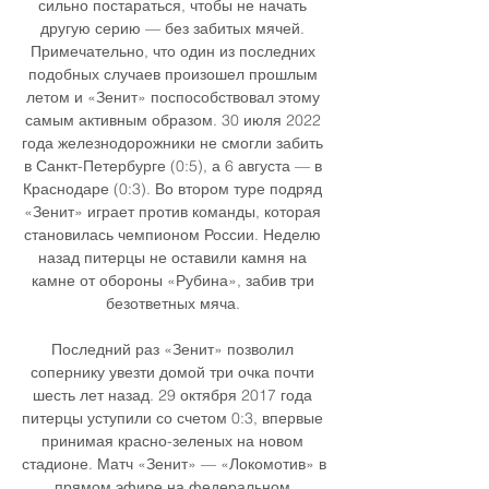
сильно постараться, чтобы не начать 
другую серию — без забитых мячей. 
Примечательно, что один из последних 
подобных случаев произошел прошлым 
летом и «Зенит» поспособствовал этому 
самым активным образом. 30 июля 2022 
года железнодорожники не смогли забить 
в Санкт-Петербурге (0:5), а 6 августа — в 
Краснодаре (0:3). Во втором туре подряд 
«Зенит» играет против команды, которая 
становилась чемпионом России. Неделю 
назад питерцы не оставили камня на 
камне от обороны «Рубина», забив три 
безответных мяча. 

Последний раз «Зенит» позволил 
сопернику увезти домой три очка почти 
шесть лет назад. 29 октября 2017 года 
питерцы уступили со счетом 0:3, впервые 
принимая красно-зеленых на новом 
стадионе. Матч «Зенит» — «Локомотив» в 
прямом эфире на федеральном 