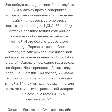
Эта победа стала для сине-бело-голубых 
67-й в матчах против соперников, 
которые были чемпионами, и позволила 
выйти на первое место по этому 
показателю, опередив ЦСКА (66 побед). 
История противостояния соперников 
насчитывает более шести десятков 
матчей. И это без учета советского 
периода. Первая встреча в Санкт-
Петербурге завершилась убедительной 
победой железнодорожников (4:0 в Кубке 
страны). Однако в последние годы выезд 
на берега Невы приносит «Локомотиву» 
сплошной негатив. Три последних матча 
москвичи проиграли с общей разницей 
мячей 2:14, причем два поражения стали 
самыми крупными в российской истории 
— 0:5 в сезоне-2022/23 и 1:6 в 
сезоне-2020/21. 

Зенит — Локомотив. Смотреть онлайн 