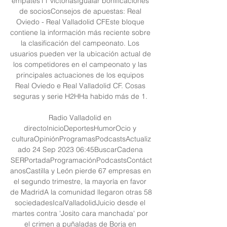
empates11 victoriasIgualar bonificaciones 
de sociosConsejos de apuestas: Real 
Oviedo - Real Valladolid CFEste bloque 
contiene la información más reciente sobre 
la clasificación del campeonato. Los 
usuarios pueden ver la ubicación actual de 
los competidores en el campeonato y las 
principales actuaciones de los equipos 
Real Oviedo e Real Valladolid CF. Cosas 
seguras y serie H2HHa habido más de 1. 

Radio Valladolid en 
directoInicioDeportesHumorOcio y 
culturaOpiniónProgramasPodcastsActualiz
ado 24 Sep 2023 06:45BuscarCadena 
SERPortadaProgramaciónPodcastsContáct
anosCastilla y León pierde 67 empresas en 
el segundo trimestre, la mayoría en favor 
de MadridA la comunidad llegaron otras 58 
sociedadesIcalValladolidJuicio desde el 
martes contra 'Josito cara manchada' por 
el crimen a puñaladas de Borja en 