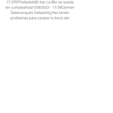
17:37EPValladolidEl bar La Bici se queda 
sin cumpleaños21/09/2023 - 17:09Carmen 
Salamanqués Valladolid¿Has tenido 
problemas para canjear tu bono del 
comercio próximo? 21/09/2023 - 
17:01IcalValladolidDetenida en Valladolid 
la gerente de una inmobiliaria por pedir un 
crédito de 15. 

Oviedo - Valladolid en directo - Segunda – 
Liga123: Resultados y resúmenes de 
Fútbol - 24/09/2023Siga el partido 
Segunda – Liga123 en directo Fútbol en 
streaming entre el Oviedo y el Valladolid 
con Eurosport. El partido comienza a las 
16:15 el 24 de septiembre de 2023. Vea 
las últimas noticias del Oviedo y el 
Valladolid e infórmese de lo último de 
Segunda – Liga123 Clasificaciones, 
Resultados, Máximos realizadores y 
Ganadores previos. Los aficionados a 