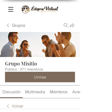
Grupos
Grupo Misitio
Público
·
371 miembros
Unirse
Discusión
Multimedia
Miembros
Acerca de
Volver