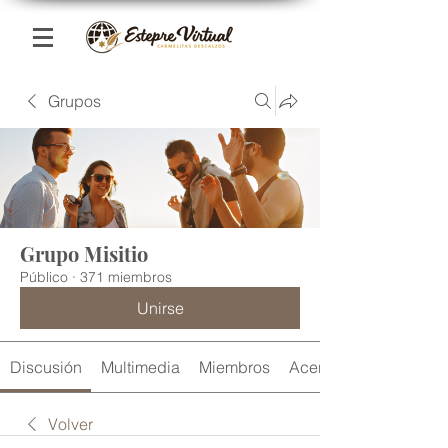
Grupos
Grupo Misitio
Público
·
371 miembros
Unirse
Discusión
Multimedia
Miembros
Acerca de
Volver