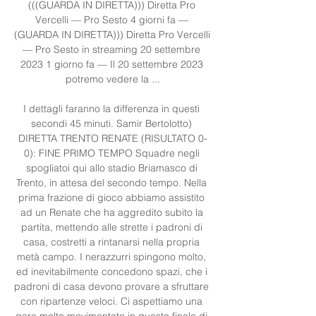
(((GUARDA IN DIRETTA))) Diretta Pro 
Vercelli — Pro Sesto 4 giorni fa — 
(GUARDA IN DIRETTA))) Diretta Pro Vercelli 
— Pro Sesto in streaming 20 settembre 
2023 1 giorno fa — Il 20 settembre 2023 
potremo vedere la ...

I dettagli faranno la differenza in questi 
secondi 45 minuti. Samir Bertolotto) 
DIRETTA TRENTO RENATE (RISULTATO 0-
0): FINE PRIMO TEMPO Squadre negli 
spogliatoi qui allo stadio Briamasco di 
Trento, in attesa del secondo tempo. Nella 
prima frazione di gioco abbiamo assistito 
ad un Renate che ha aggredito subito la 
partita, mettendo alle strette i padroni di 
casa, costretti a rintanarsi nella propria 
metà campo. I nerazzurri spingono molto, 
ed inevitabilmente concedono spazi, che i 
padroni di casa devono provare a sfruttare 
con ripartenze veloci. Ci aspettiamo una 
gara molto movimentata in questo finale di 