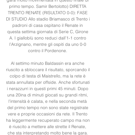
primo tempo. Samir Bertolotto) DIRETTA 
TRENTO RENATE (RISULTATO 0-0): FASE 
DI STUDIO Allo stadio Briamasco di Trento i 
padroni di casa ospitano il Renate in 
questa settima giornata di Serie C, Girone 
A. I gialloblù sono reduci dall’1-1 contro 
l’Arzignano, mentre gli ospiti da uno 0-0 
contro il Pordenone. 

Al settimo minuto Baldassin era anche 
riuscito a sbloccare il risultato, sporcando il 
colpo di testa di Maistrello, ma la rete è 
stata annullata per offside. Anche sfortunati 
i nerazzurri in questi primi 45 minuti. Dopo 
una 20ina di minuti giocati su grandi ritmi, 
l’intensità è calata, e nella seconda metà 
del primo tempo non sono state registrate 
vere e proprie occasioni da rete. Il Trento 
ha leggermente recuperato campo ma non 
è riuscito a mettere alle strette il Renate, 
che sta interpretando molto bene la gara. 
