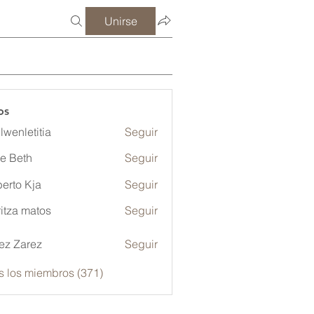
Unirse
os
lwenletitia
Seguir
etitia
ze Beth
Seguir
erto Kja
Seguir
itza matos
Seguir
ez Zarez
Seguir
s los miembros (371)