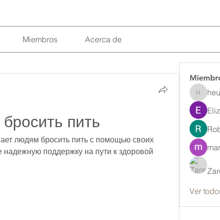
Miembros
Acerca de
Miembr
heu
heulwenl
Eli
 бросить пить
Rob
гает людям бросить пить с помощью своих 
mar
 надежную поддержку на пути к здоровой 
Zar
Ver todo