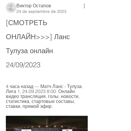
Виктор Остапов
24 de septiembre de 2023
[СМОТРЕТЬ 
ОНЛАЙН>>>] Ланс 
Тулуза онлайн 
24/09/2023
4 часа назад — Матч Ланс - Тулуза. 
Лига 1, 24.09.2023 8:00. Онлайн 
видео трансляция, голы, новости, 
статистика, стартовые составы, 
ставки, прямой эфир.