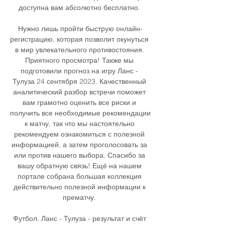
доступна вам абсолютно бесплатно. 

Нужно лишь пройти быструю онлайн-
регистрацию, которая позволит окунуться 
в мир увлекательного противостояния. 
Приятного просмотра! Также мы 
подготовили прогноз на игру Ланс - 
Тулуза 24 сентября 2023. Качественный 
аналитический разбор встречи поможет 
вам грамотно оценить все риски и 
получить все необходимые рекомендации 
к матчу, так что мы настоятельно 
рекомендуем ознакомиться с полезной 
информацией, а затем проголосовать за 
или против нашего выбора. Спасибо за 
вашу обратную связь! Ещё на нашем 
портале собрана большая коллекция 
действительно полезной информации к 
прематчу. 

Футбол. Ланс - Тулуза - результат и счёт 