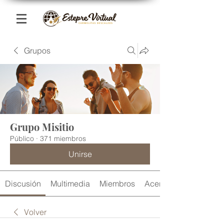
Grupos
Grupo Misitio
Público
·
371 miembros
Unirse
Discusión
Multimedia
Miembros
Acerca de
Volver