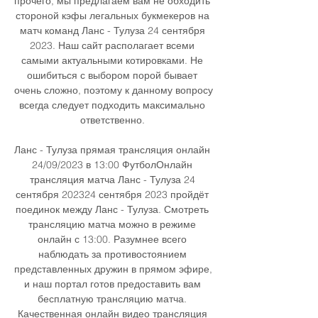
прочего, мы предлагаем вам не обходить 
стороной кэфы легальных букмекеров на 
матч команд Ланс - Тулуза 24 сентября 
2023. Наш сайт располагает всеми 
самыми актуальными котировками. Не 
ошибиться с выбором порой бывает 
очень сложно, поэтому к данному вопросу 
всегда следует подходить максимально 
ответственно. 

Ланс - Тулуза прямая трансляция онлайн 
24/09/2023 в 13:00 ФутболОнлайн 
трансляция матча Ланс - Тулуза 24 
сентября 202324 сентября 2023 пройдёт 
поединок между Ланс - Тулуза. Смотреть 
трансляцию матча можно в режиме 
онлайн с 13:00. Разумнее всего 
наблюдать за противостоянием 
представленных дружин в прямом эфире, 
и наш портал готов предоставить вам 
бесплатную трансляцию матча. 
Качественная онлайн видео трансляция 