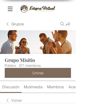
Grupos
Grupo Misitio
Público
·
371 miembros
Unirse
Discusión
Multimedia
Miembros
Acerca de
Volver